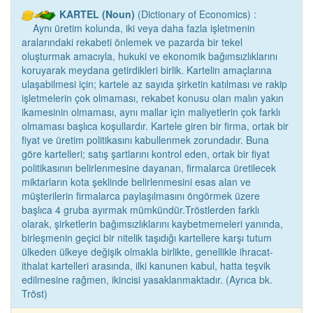
KARTEL (Noun)
(Dictionary of Economics) :
Aynı üretim kolunda, iki veya daha fazla işletmenin
aralarındaki rekabeti önlemek ve pazarda bir tekel
oluşturmak amacıyla, hukuki ve ekonomik bağımsızlıklarını
koruyarak meydana getirdikleri birlik. Kartelin amaçlarına
ulaşabilmesi için; kartele az sayıda şirketin katılması ve rakip
işletmelerin çok olmaması, rekabet konusu olan malın yakın
ikamesinin olmaması, aynı mallar için maliyetlerin çok farklı
olmaması başlıca koşullardır. Kartele giren bir firma, ortak bir
fiyat ve üretim politikasını kabullenmek zorundadır. Buna
göre kartelleri; satış şartlarını kontrol eden, ortak bir fiyat
politikasının belirlenmesine dayanan, firmalarca üretilecek
miktarların kota şeklinde belirlenmesini esas alan ve
müşterilerin firmalarca paylaşılmasını öngörmek üzere
başlıca 4 gruba ayırmak mümkündür.Tröstlerden farklı
olarak, şirketlerin bağımsızlıklarını kaybetmemeleri yanında,
birleşmenin geçici bir nitelik taşıdığı kartellere karşı tutum
ülkeden ülkeye değişik olmakla birlikte, genellikle ihracat-
ithalat kartelleri arasında, ilki kanunen kabul, hatta teşvik
edilmesine rağmen, ikincisi yasaklanmaktadır. (Ayrıca bk.
Tröst)