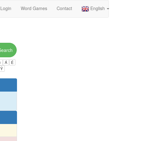
Login
Word Games
Contact
English
Search
ú
Á
É
Ÿ