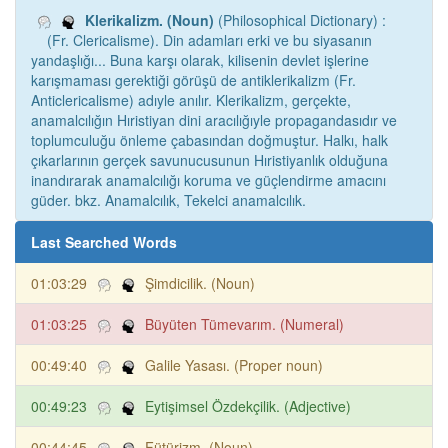
Klerikalizm. (Noun)
(Philosophical Dictionary) :
(Fr. Clericalisme). Din adamları erki ve bu siyasanın
yandaşlığı... Buna karşı olarak, kilisenin devlet işlerine
karışmaması gerektiği görüşü de antiklerikalizm (Fr.
Anticlericalisme) adıyle anılır. Klerikalizm, gerçekte,
anamalcılığın Hıristiyan dini aracılığıyle propagandasıdır ve
toplumculuğu önleme çabasından doğmuştur. Halkı, halk
çıkarlarının gerçek savunucusunun Hıristiyanlık olduğuna
inandırarak anamalcılığı koruma ve güçlendirme amacını
güder. bkz. Anamalcılık, Tekelci anamalcılık.
Last Searched Words
01:03:29
Şimdicilik. (Noun)
01:03:25
Büyüten Tümevarım. (Numeral)
00:49:40
Galile Yasası. (Proper noun)
00:49:23
Eytişimsel Özdekçilik. (Adjective)
00:44:45
Fütürizm. (Noun)