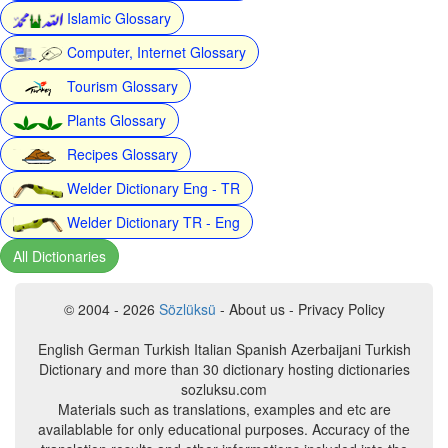
Islamic Glossary
Computer, Internet Glossary
Tourism Glossary
Plants Glossary
Recipes Glossary
Welder Dictionary Eng - TR
Welder Dictionary TR - Eng
All Dictionaries
© 2004 - 2026
Sözlüksü
- About us - Privacy Policy
English German Turkish Italian Spanish Azerbaijani Turkish
Dictionary and more than 30 dictionary hosting dictionaries
sozluksu.com
Materials such as translations, examples and etc are
availablable for only educational purposes. Accuracy of the