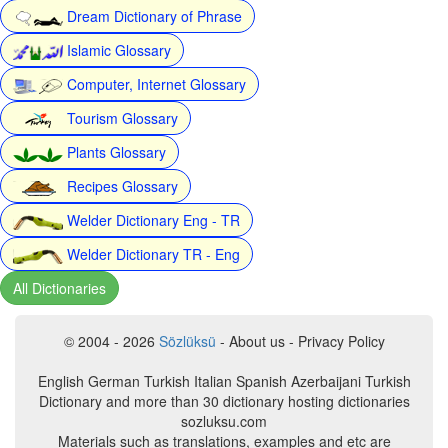
Dream Dictionary of Phrase
Islamic Glossary
Computer, Internet Glossary
Tourism Glossary
Plants Glossary
Recipes Glossary
Welder Dictionary Eng - TR
Welder Dictionary TR - Eng
All Dictionaries
© 2004 - 2026
Sözlüksü
- About us - Privacy Policy
English German Turkish Italian Spanish Azerbaijani Turkish
Dictionary and more than 30 dictionary hosting dictionaries
sozluksu.com
Materials such as translations, examples and etc are