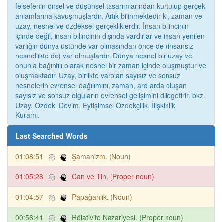
felsefenin önsel ve düşünsel tasarımlarından kurtulup gerçek
anlamlarına kavuşmuşlardır. Artık bilinmektedir ki, zaman ve
uzay, nesnel ve özdeksel gerçekliklerdir. İnsan bilincinin
içinde değil, insan bilincinin dışında vardırlar ve insan yenilen
varlığın dünya üstünde var olmasından önce de (insansız
nesnellikte de) var olmuşlardır. Dünya nesnel bir uzay ve
onunla bağıntılı olarak nesnel bir zaman içinde oluşmuştur ve
oluşmaktadır. Uzay, birlikte varolan sayısız ve sonsuz
nesnelerin evrensel dağılımını, zaman, ard arda oluşan
sayısız ve sonsuz olguların evrensel gelişimini dilegetirir. bkz.
Uzay, Özdek, Devim, Eytişimsel Özdekçilik, İlişkinlik
Kuramı.
Last Searched Words
01:08:51
Şamanizm. (Noun)
01:05:28
Can ve Tin. (Proper noun)
01:04:57
Papağanlık. (Noun)
00:56:41
Rölativite Nazariyesi. (Proper noun)