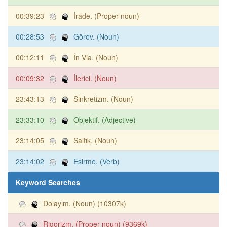
00:39:23
İrade. (Proper noun)
00:28:53
Görev. (Noun)
00:12:11
İn Via. (Noun)
00:09:32
İlerici. (Noun)
23:43:13
Sinkretizm. (Noun)
23:33:10
Objektif. (Adjective)
23:14:05
Saltık. (Noun)
23:14:02
Esirme. (Verb)
Keyword Searches
Dolayım. (Noun) (10307k)
Rigorizm. (Proper noun) (9369k)