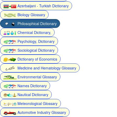
Azerbaijani - Turkish Dictionary
Biology Glossary
Philosophical Dictionary
Chemical Dictionary,
Psychology, Dictionary
Sociological Dictionary
Dictionary of Economics
Medicine and Hematology Glossary
Environmental Glossary
Names Dictionary
Nautical Dictionary
Meteorological Glossary
Automotive Industry Glossary