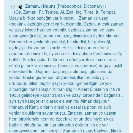
Zaman. (Noun)
(Philosophical Dictionary) :
(Os. Zaman, Fr. Temps, Al. Zeit, İng. Time, İt. Tempo).
Uzayla birlikte özdeğin varlık biçimi... Zaman ve uzay
(mekân), özdeğin genel varlık biçimidir. Özdek, ancak zaman
ve uzay içinde hareket edebilir. özdeksiz zaman ve uzay
olamayacağı gibi, zaman ve uzay dışında da özdek olamaz.
Evrende her şeyin bir geçmişi, bir şimdisi, bir geleceği,
eşdeyişle bir zaman'ı vardır. Her sınırlı olgunun süresi
(zamanı) de sınırlıdır, oysa bu sınırlı olguların tümü sınırsızlığı
belirtir. Sınırlı olgular birbirlerine dönüşerek sınırsız olarak
sürüp gitmekte ve sınırsız (öncesiz ve sonrasız) doğayı teşkil
etmektedirler. Doğanın başlangıcı olmadığı gibi sonu da
yoktur. Başlangıç ve son düşüncesi, ilkel bir anlayışın
ürünüdür. Bilim, hiç bir şeyin yoktan gelmediğini ve yok
olmadığını tanıtlamıştır. Alman bilgini Albert Einstein'a (1879-
1955) gelinceye kadar zaman ve uzay, birbirinden bağımsız,.
ayrı ayrı kategoriler olarak ele alınırdı. Alman düşünür
Immanuel Kant, onların önsel ve ussal (a priori ve aklî)
veriler olduklarını savunmuştu. Einstein, zaman ve uzayın,
hem birbirleriyle hem de özdek ve onun devimiyle sıkıca
bağımlı olduğunu, biri var olmadan öbürlerinin de var
olamaycaklarını tanıtlamıştır. Zaman ve uzay, böylece, klasik