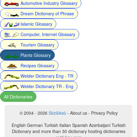
Automotive Industry Glossary
Dream Dictionary of Phrase
Islamic Glossary
Computer, Internet Glossary
Tourism Glossary
Plants Glossary
Recipes Glossary
Welder Dictionary Eng - TR
Welder Dictionary TR - Eng
All Dictionaries
© 2004 - 2026
Sözlüksü
- About us - Privacy Policy
English German Turkish Italian Spanish Azerbaijani Turkish
Dictionary and more than 30 dictionary hosting dictionaries