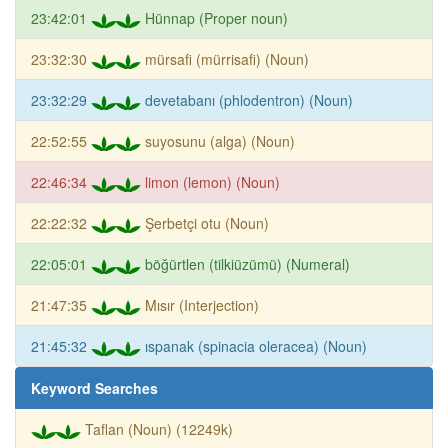
23:42:01
Hünnap (Proper noun)
23:32:30
mürsafi (mürrisafi) (Noun)
23:32:29
devetabanı (phlodentron) (Noun)
22:52:55
suyosunu (alga) (Noun)
22:46:34
limon (lemon) (Noun)
22:22:32
Şerbetçi otu (Noun)
22:05:01
böğürtlen (tilkiüzümü) (Numeral)
21:47:35
Mısır (Interjection)
21:45:32
ıspanak (spinacia oleracea) (Noun)
Keyword Searches
Taflan (Noun) (12249k)