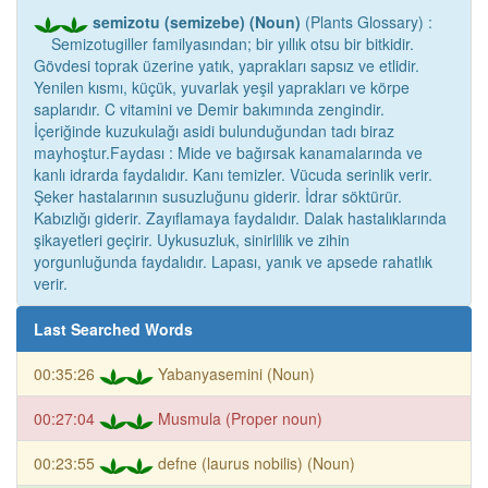
semizotu (semizebe) (Noun)
(Plants Glossary) :
Semizotugiller familyasından; bir yıllık otsu bir bitkidir.
Gövdesi toprak üzerine yatık, yaprakları sapsız ve etlidir.
Yenilen kısmı, küçük, yuvarlak yeşil yaprakları ve körpe
saplarıdır. C vitamini ve Demir bakımında zengindir.
İçeriğinde kuzukulağı asidi bulunduğundan tadı biraz
mayhoştur.Faydası : Mide ve bağırsak kanamalarında ve
kanlı idrarda faydalıdır. Kanı temizler. Vücuda serinlik verir.
Şeker hastalarının susuzluğunu giderir. İdrar söktürür.
Kabızlığı giderir. Zayıflamaya faydalıdır. Dalak hastalıklarında
şikayetleri geçirir. Uykusuzluk, sinirlilik ve zihin
yorgunluğunda faydalıdır. Lapası, yanık ve apsede rahatlık
verir.
Last Searched Words
00:35:26
Yabanyasemini (Noun)
00:27:04
Musmula (Proper noun)
00:23:55
defne (laurus nobilis) (Noun)