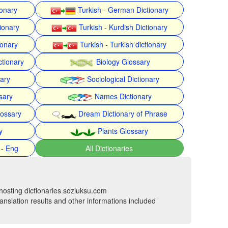
ionary
Turkish - German Dictionary
ionary
Turkish - Kurdish Dictionary
ionary
Turkish - Turkish dictionary
ctionary
Biology Glossary
nary
Sociological Dictionary
sary
Names Dictionary
lossary
Dream Dictionary of Phrase
y
Plants Glossary
 - Eng
All Dictionaries
hosting dictionaries sozluksu.com
anslation results and other informations included