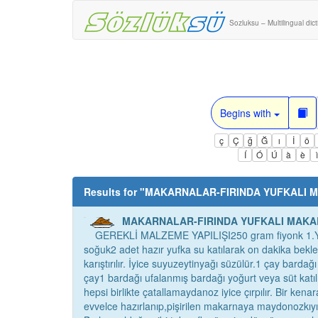
Sozluksu – Multilingual dic
Begins with
ç
Ç
ğ
Ğ
ı
İ
ö
Í
Ó
Ú
à
è
Results for "
MAKARNALAR-FIRINDA YUFKALI 
MAKARNALAR-FIRINDA YUFKALI MAKA
GEREKLİ MALZEME YAPILIŞI250 gram fiyonk 1.Yar
soğuk2 adet hazır yufka su katılarak on dakika beklet
karıştırılır. İyice suyuzeytinyağı süzülür.1 çay bardağı 
çay1 bardağı ufalanmış bardağı yoğurt veya süt katılı
hepsi birlikte çatallamaydanoz iyice çırpılır. Bir kenara
evvelce hazırlanıp,pişirilen makarnaya maydonozkıyılır