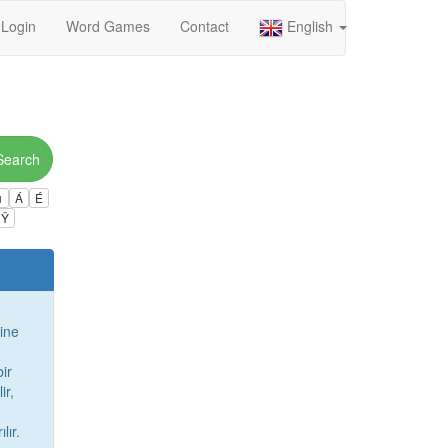
Login
Word Games
Contact
English
Search
ú
Á
É
Ÿ
ine
bir
ir,
,
lır.