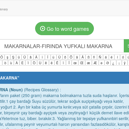
tionary
Go to word games
Ö
ş
Ş
ü
Ü
â
Â
î
Î
û
Û
ô
Ô
ä
Ä
ß
ñ
Ñ
á
é
í
ó
ì
ò
ù
À
È
Ì
Ò
Ù
ê
ë
Ë
ï
Ï
œ
Œ
æ
Æ
ə
Ə
¿
¡
ÿ
MAKARNA
"
RNA (Noun)
(Recipes Glossary) :
ım paket (250 gram) makarna bolmakarna tuzla suda haşlanır. İçeris
ilir.1 çay bardağı Suyu süzülür, tekrar soğuk suçiçekyağı veya katılır,
yoğurt 2. Ayrı bir kaba üç yumurta kırılır,veya süt çatalla çırpılır, üzerini 
r, birpeynir çay bardağı ayçiçek veya zeytinyağı1 küçük demet ilave edil
Yeterince tuz, biber. bırakılır.3. Yağlanmış bir tepsiye yufkanınbiri serilir
, ufalanmış peynir veyumurtalı harcın yarısından fazlasıdökülür, karıştırı