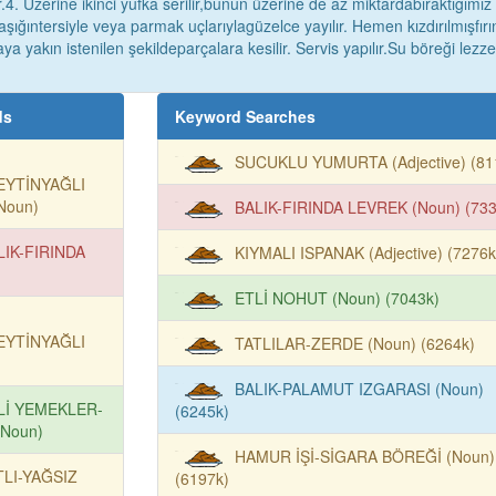
4. Üzerine ikinci yufka serilir,bunun üzerine de az miktardabıraktığımız
aşığıntersiyle veya parmak uçlarıylagüzelce yayılır. Hemen kızdırılmışfırı
maya yakın istenilen şekildeparçalara kesilir. Servis yapılır.Su böreği lezz
ds
Keyword Searches
SUCUKLU YUMURTA (Adjective) (81
EYTİNYAĞLI
Noun)
BALIK-FIRINDA LEVREK (Noun) (733
LIK-FIRINDA
KIYMALI ISPANAK (Adjective) (7276k
ETLİ NOHUT (Noun) (7043k)
EYTİNYAĞLI
TATLILAR-ZERDE (Noun) (6264k)
BALIK-PALAMUT IZGARASI (Noun)
Lİ YEMEKLER-
(6245k)
Noun)
HAMUR İŞİ-SİGARA BÖREĞİ (Noun)
TLI-YAĞSIZ
(6197k)