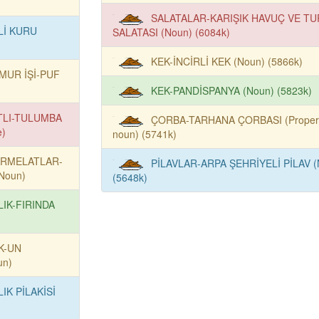
SALATALAR-KARIŞIK HAVUÇ VE TU
Lİ KURU
SALATASI (Noun) (6084k)
KEK-İNCİRLİ KEK (Noun) (5866k)
MUR İŞİ-PUF
KEK-PANDİSPANYA (Noun) (5823k)
TLI-TULUMBA
ÇORBA-TARHANA ÇORBASI (Proper
e)
noun) (5741k)
RMELATLAR-
PİLAVLAR-ARPA ŞEHRİYELİ PİLAV (
Noun)
(5648k)
LIK-FIRINDA
K-UN
un)
LIK PİLAKİSİ