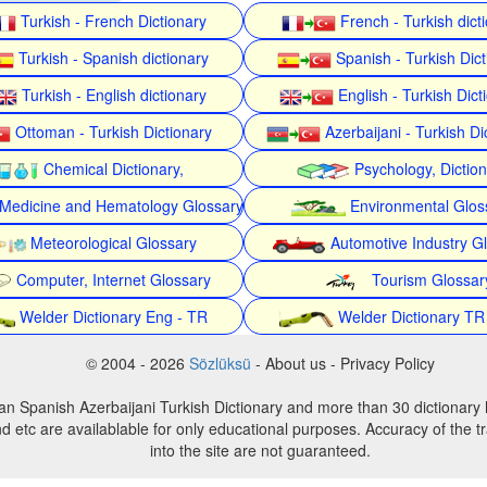
Turkish - French Dictionary
French - Turkish dict
Turkish - Spanish dictionary
Spanish - Turkish Dict
Turkish - English dictionary
English - Turkish Dict
Ottoman - Turkish Dictionary
Azerbaijani - Turkish Di
Chemical Dictionary,
Psychology, Dictio
Medicine and Hematology Glossary
Environmental Glos
Meteorological Glossary
Automotive Industry G
Computer, Internet Glossary
Tourism Glossar
Welder Dictionary Eng - TR
Welder Dictionary TR
© 2004 - 2026
Sözlüksü
- About us - Privacy Policy
an Spanish Azerbaijani Turkish Dictionary and more than 30 dictionary 
d etc are availablable for only educational purposes. Accuracy of the tr
into the site are not guaranteed.