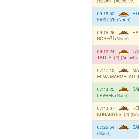
REVANİ (Adjective)
09:16:52
ET
FASULYE (Noun)
09:15:26
HA
BÖREĞİ (Noun)
09:12:24
TA
TATLISI (2) (Adjectiv
07:47:13
MA
ELMA MARMELATI (
07:43:25
BA
LEVREK (Noun)
07:43:07
KE
KURABİYESİ (2) (No
07:29:54
BA
(Noun)