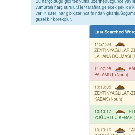
Bu harçolduğu gibi tek yufka üzerinedüzgünce yayılır.
yumurtalı harç sürülür.Her tarafına gelecek şekilde k
verilir, üzeri nar gibikızarınca fırından çıkarılır.Soğu
güzel bir börekolur.
Last Searched Wor
11:21:04
ZEYTİNYAĞLILAR-Z
LAHANA DOLMASI (
11:07:25
BA
PALAMUT (Noun)
10:19:05
ZEYTİNYAĞLILAR-Z
KABAK (Noun)
10:13:17
ET
YOĞURTLU KEBAP (
10:13:16
TA