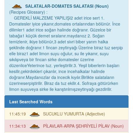
SALATALAR-DOMATES SALATASI (Noun)
(Recipes Glossary) :
GEREKLİ MALZEME YAPILIŞI2 adet irice sert 1.
Domatesler iyice yıkanır,domates ortalarından bölünür. İnce
dilimler1 adet irice soğan halinde doğranır. Güzelce bir
tabağa1 küçük demet sıralanır.maydanoz 2. Soğan
temizlenir, ikiye bölünür,3 adet sivri biber yarım halka
şeklinde doğranır.1 fincan zeytinyağı Üzerine biraz tuz serpip
elle biraz1 adet limon suyu oğulur, su ile yıkanır, suyu
sıkılıpveya bir fincan sirke domatesler üzerine
düzenliceYeterince tuz. yerleştirilir.3. Yeşil biberlerin başları
kesilir,çekirdekleri çıkarılır, ince incehalkalar halinde
doğranır.Maydanozlar da incecik kıyılır.Birlikte salataların
üzerineserpiştirilir. Biraz da tuz ekilir.4. Sofraya götürürken
limon suyuveya sirke ile karıştırılmışzeytinyağı gezdirilir.
Last Searched Words
11:45:19
SUCUKLU YUMURTA (Adjective)
11:34:13
PİLAVLAR-ARPA ŞEHRİYELİ PİLAV (Noun)