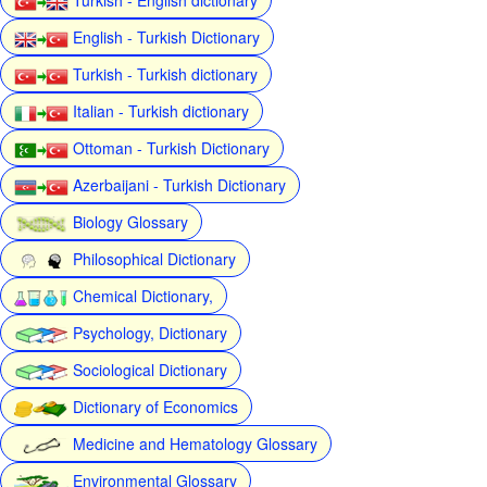
English - Turkish Dictionary
Turkish - Turkish dictionary
Italian - Turkish dictionary
Ottoman - Turkish Dictionary
Azerbaijani - Turkish Dictionary
Biology Glossary
Philosophical Dictionary
Chemical Dictionary,
Psychology, Dictionary
Sociological Dictionary
Dictionary of Economics
Medicine and Hematology Glossary
Environmental Glossary