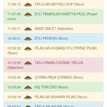
11:09:13
TATLILAR-MEYVELİ KUP (Noun)
11:07:45
ETLİ YEMEKLER-KAĞITTA PİLİÇ (Proper
noun)
11:00:11
SADE OMLET (Adjective)
10:40:41
ETLİ PATATES (Noun)
10:39:32
PİLAVLAR-KUŞBAŞI ETLİ PİRİNÇ PİLAVI
(Noun)
10:15:55
TATLI-İRMİKLİ DÜĞME TATLISI
(Adjective)
10:03:45
ÇORBA-PAÇA ÇORBASI (Noun)
10:03:24
KIŞ TÜRLÜSÜ (Noun)
10:00:19
PİLAVLAR-BUHARA PİLAVI (Noun)
09:56:54
TATLILAR-AŞURE (Noun)