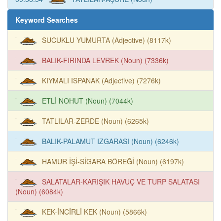
Keyword Searches
SUCUKLU YUMURTA (Adjective) (8117k)
BALIK-FIRINDA LEVREK (Noun) (7336k)
KIYMALI ISPANAK (Adjective) (7276k)
ETLİ NOHUT (Noun) (7044k)
TATLILAR-ZERDE (Noun) (6265k)
BALIK-PALAMUT IZGARASI (Noun) (6246k)
HAMUR İŞİ-SİGARA BÖREĞİ (Noun) (6197k)
SALATALAR-KARIŞIK HAVUÇ VE TURP SALATASI
(Noun) (6084k)
KEK-İNCİRLİ KEK (Noun) (5866k)