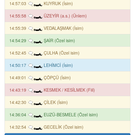
14:57:03
KUYRUK (İsim)
14:55:58
ÜZEYİR (a.s.) (Ünlem)
14:55:39
VEDALAŞMAK (İsim)
14:54:29
ŞAİR (Özel isim)
14:52:45
ÇULHA (Özel isim)
14:50:17
LEHİMCİ (İsim)
14:49:01
ÇÖPÇÜ (İsim)
14:43:19
KESMEK / KESİLMEK (Fiil)
14:42:30
ÇİLEK (İsim)
14:36:04
EUZÜ-BESMELE (Özel isim)
14:32:54
GECELİK (Özel isim)