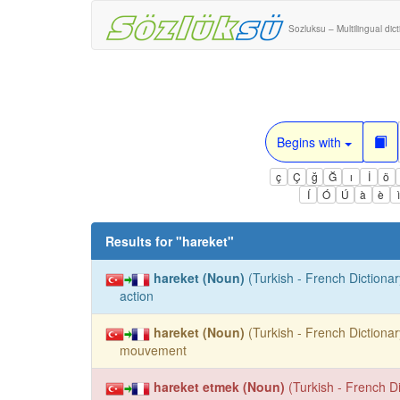
Sozluksu – Multilingual dic
Begins with
ç
Ç
ğ
Ğ
ı
İ
ö
Í
Ó
Ú
à
è
Results for "
hareket
"
hareket (Noun)
(Turkish - French Dictionar
action
hareket (Noun)
(Turkish - French Dictionar
mouvement
hareket etmek (Noun)
(Turkish - French Di