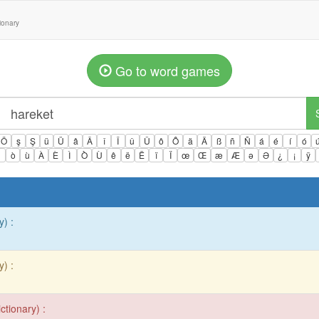
tionary
Go to word games
Ö
ş
Ş
ü
Ü
â
Â
î
Î
û
Û
ô
Ô
ä
Ä
ß
ñ
Ñ
á
é
í
ó
ì
ò
ù
À
È
Ì
Ò
Ù
ê
ë
Ë
ï
Ï
œ
Œ
æ
Æ
ə
Ə
¿
¡
ÿ
y) :
y) :
ctionary) :