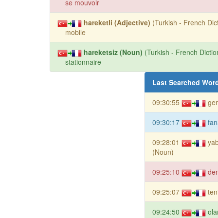
se mouvoir
hareketli (Adjective)
(Turkish - French Dict
mobile
hareketsiz (Noun)
(Turkish - French Dictio
stationnaire
Last Searched Wor
09:30:55
gen
09:30:17
fan
09:28:01
yab
(Noun)
09:25:10
de
09:25:07
ten
09:24:50
ola