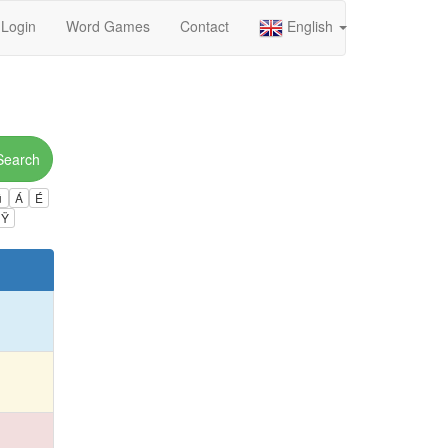
Login
Word Games
Contact
English
Search
ú
Á
É
Ÿ