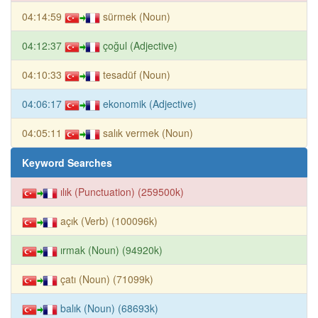
04:14:59
sürmek (Noun)
04:12:37
çoğul (Adjective)
04:10:33
tesadüf (Noun)
04:06:17
ekonomik (Adjective)
04:05:11
salık vermek (Noun)
Keyword Searches
ılık (Punctuation) (259500k)
açık (Verb) (100096k)
ırmak (Noun) (94920k)
çatı (Noun) (71099k)
balık (Noun) (68693k)