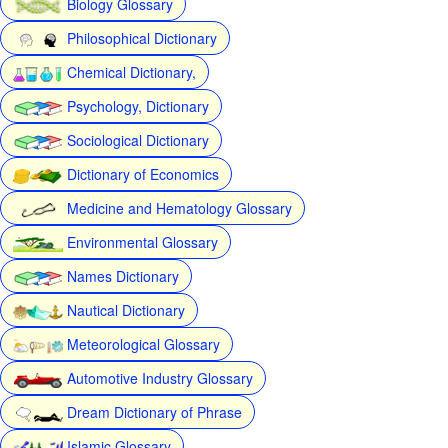
Biology Glossary
Philosophical Dictionary
Chemical Dictionary,
Psychology, Dictionary
Sociological Dictionary
Dictionary of Economics
Medicine and Hematology Glossary
Environmental Glossary
Names Dictionary
Nautical Dictionary
Meteorological Glossary
Automotive Industry Glossary
Dream Dictionary of Phrase
Islamic Glossary