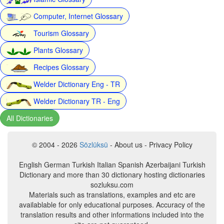
Computer, Internet Glossary
Tourism Glossary
Plants Glossary
Recipes Glossary
Welder Dictionary Eng - TR
Welder Dictionary TR - Eng
All Dictionaries
© 2004 - 2026
Sözlüksü
- About us - Privacy Policy
English German Turkish Italian Spanish Azerbaijani Turkish
Dictionary and more than 30 dictionary hosting dictionaries
sozluksu.com
Materials such as translations, examples and etc are
availablable for only educational purposes. Accuracy of the
translation results and other informations included into the