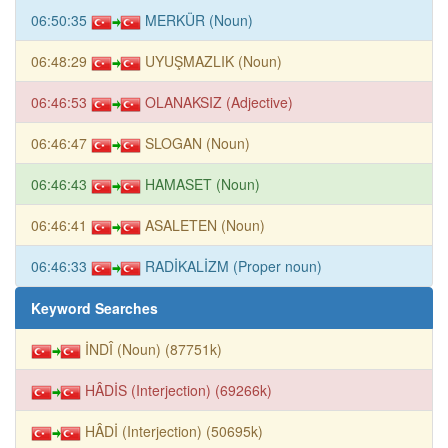
06:50:35
MERKÜR (Noun)
06:48:29
UYUŞMAZLIK (Noun)
06:46:53
OLANAKSIZ (Adjective)
06:46:47
SLOGAN (Noun)
06:46:43
HAMASET (Noun)
06:46:41
ASALETEN (Noun)
06:46:33
RADİKALİZM (Proper noun)
Keyword Searches
İNDÎ (Noun) (87751k)
HÂDİS (Interjection) (69266k)
HÂDİ (Interjection) (50695k)