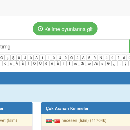
Kelime oyunlarına git
Ö
ş
Ş
ü
Ü
â
Â
î
Î
û
Û
ô
Ô
ä
Ä
ß
ñ
Ñ
á
é
í
ó
ì
ò
ù
À
È
Ì
Ò
Ù
ê
ë
Ë
ï
Ï
œ
Œ
æ
Æ
ə
Ə
¿
¡
ÿ
er
Çok Aranan Kelimeler
vet (İsim)
necesen (İsim) (41704k)