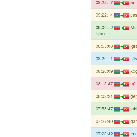
09:22:17
ama
09:22:14
çaş
09:00:12
Meş
isim)
08:55:06
iğr
08:20:11
söy
08:20:09
köç
08:15:47
ağı
08:02:21
ğel
07:55:47
leb
07:27:40
gan
07:20:42
erk