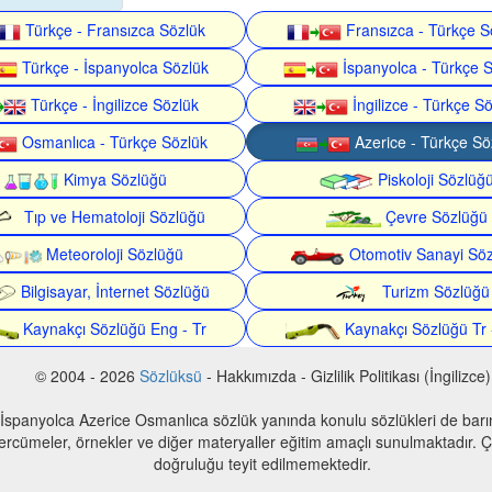
Türkçe - Fransızca Sözlük
Fransızca - Türkçe S
Türkçe - İspanyolca Sözlük
İspanyolca - Türkçe 
Türkçe - İngilizce Sözlük
İngilizce - Türkçe S
Osmanlıca - Türkçe Sözlük
Azerice - Türkçe Sö
Kimya Sözlüğü
Piskoloji Sözlüğ
Tıp ve Hematoloji Sözlüğü
Çevre Sözlüğü
Meteoroloji Sözlüğü
Otomotiv Sanayi Sö
Bilgisayar, İnternet Sözlüğü
Turizm Sözlüğü
Kaynakçı Sözlüğü Eng - Tr
Kaynakçı Sözlüğü Tr 
© 2004 - 2026
Sözlüksü
- Hakkımızda - Gizlilik Politikası (İngilizce)
 İspanyolca Azerice Osmanlıca sözlük yanında konulu sözlükleri de bar
 tercümeler, örnekler ve diğer materyaller eğitim amaçlı sunulmaktadır. Çe
doğruluğu teyit edilmemektedir.