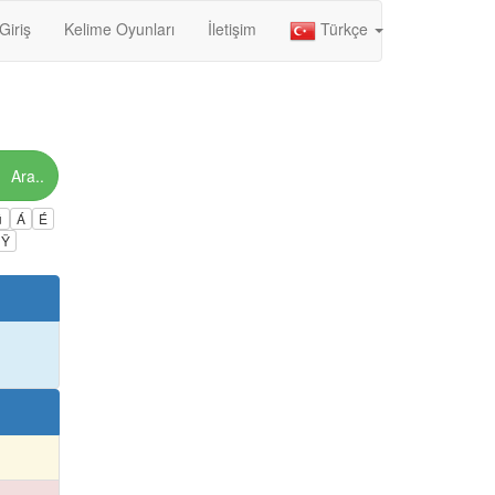
Giriş
Kelime Oyunları
İletişim
Türkçe
Ara..
ú
Á
É
Ÿ