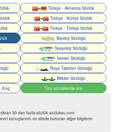
özlük
Türkçe - Almanca Sözlük
Sözlük
Türkçe - Kürtçe Sözlük
özlük
Türkçe - Türkçe Sözlük
zlük
Biyoloji Sözlüğü
ü
Sosyoloji Sözlüğü
İsimler Sözlüğü
zlüğü
Rüya Tabirleri Sözlüğü
Bitkiler Sözlüğü
- Eng
Tüm sözlüklerde ara
ındıran 30 dan fazla sözlük sozluksu.com
viri sonuçlarının ve sitede bulunan diğer bilgilerin