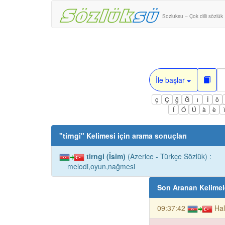
Sozluksu – Çok dilli sözlük
İle başlar
ç
Ç
ğ
Ğ
ı
İ
ö
Í
Ó
Ú
à
è
"
tirngi
" Kelimesi için arama sonuçları
tirngi (İsim)
(Azerice - Türkçe Sözlük) :
melodi,oyun,nağmesi
Son Aranan Kelimel
09:37:42
Hal