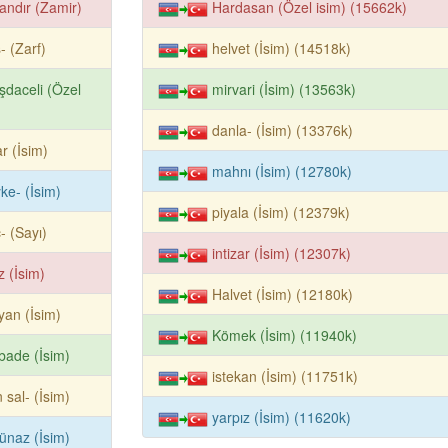
ndır (Zamir)
Hardasan (Özel isim) (15662k)
- (Zarf)
helvet (İsim) (14518k)
daceli (Özel
mirvari (İsim) (13563k)
danla- (İsim) (13376k)
ar (İsim)
mahnı (İsim) (12780k)
ke- (İsim)
piyala (İsim) (12379k)
- (Sayı)
intizar (İsim) (12307k)
z (İsim)
Halvet (İsim) (12180k)
yan (İsim)
Kömek (İsim) (11940k)
bade (İsim)
istekan (İsim) (11751k)
 sal- (İsim)
yarpız (İsim) (11620k)
ünaz (İsim)