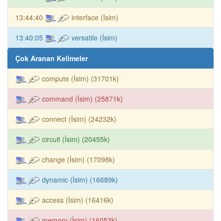
13:44:40
interface (İsim)
13:40:05
versatile (İsim)
Çok Aranan Kelimeler
compute (İsim) (31701k)
command (İsim) (25871k)
connect (İsim) (24232k)
circuit (İsim) (20455k)
change (İsim) (17098k)
dynamic (İsim) (16689k)
access (İsim) (16416k)
memory (İsim) (16053k)