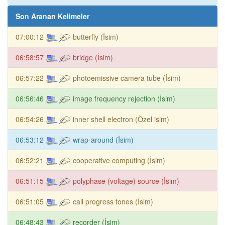
Son Aranan Kelimeler
07:00:12
butterfly (İsim)
06:58:57
bridge (İsim)
06:57:22
photoemissive camera tube (İsim)
06:56:46
image frequency rejection (İsim)
06:54:26
inner shell electron (Özel isim)
06:53:12
wrap-around (İsim)
06:52:21
cooperative computing (İsim)
06:51:15
polyphase (voltage) source (İsim)
06:51:05
call progress tones (İsim)
06:48:43
recorder (İsim)