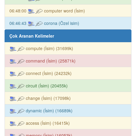
06:48:00
computer word (İsim)
06:46:43
corona (Özel isim)
Çok Aranan Kelimeler
compute (İsim) (31699k)
command (İsim) (25871k)
connect (İsim) (24232k)
circuit (İsim) (20455k)
change (İsim) (17098k)
dynamic (İsim) (16689k)
access (İsim) (16415k)
memory (İsim) (16053k)