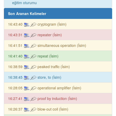
eğitim oturumu
Son Aranan Kelimeler
16:43:40
cryptogram (İsim)
16:43:31
repeater (İsim)
16:41:51
simultaneous operation (İsim)
16:41:40
repeat (İsim)
16:38:59
peaked traffic (İsim)
16:38:45
store, to (İsim)
16:28:05
operational amplifier (İsim)
16:27:41
proof by induction (İsim)
16:26:37
blow-out coil (İsim)