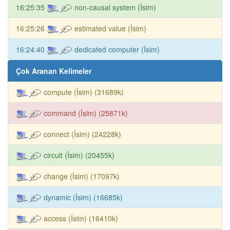
16:25:35
non-causal system (İsim)
16:25:26
estimated value (İsim)
16:24:40
dedicated computer (İsim)
Çok Aranan Kelimeler
compute (İsim) (31689k)
command (İsim) (25871k)
connect (İsim) (24228k)
circuit (İsim) (20455k)
change (İsim) (17097k)
dynamic (İsim) (16685k)
access (İsim) (16410k)