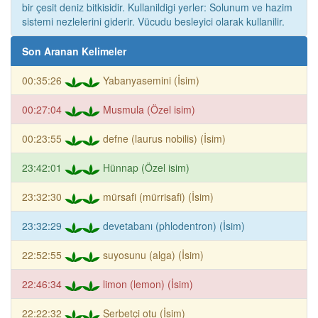
bir çesit deniz bitkisidir. Kullanildigi yerler: Solunum ve hazim
sistemi nezlelerini giderir. Vücudu besleyici olarak kullanilir.
Son Aranan Kelimeler
00:35:26
Yabanyasemini (İsim)
00:27:04
Musmula (Özel isim)
00:23:55
defne (laurus nobilis) (İsim)
23:42:01
Hünnap (Özel isim)
23:32:30
mürsafi (mürrisafi) (İsim)
23:32:29
devetabanı (phlodentron) (İsim)
22:52:55
suyosunu (alga) (İsim)
22:46:34
limon (lemon) (İsim)
22:22:32
Şerbetçi otu (İsim)