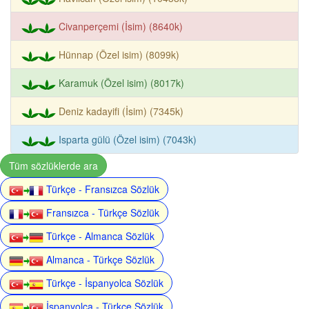
Civanperçemi (İsim) (8640k)
Hünnap (Özel isim) (8099k)
Karamuk (Özel isim) (8017k)
Deniz kadayifi (İsim) (7345k)
Isparta gülü (Özel isim) (7043k)
Tüm sözlüklerde ara
Türkçe - Fransızca Sözlük
Fransızca - Türkçe Sözlük
Türkçe - Almanca Sözlük
Almanca - Türkçe Sözlük
Türkçe - İspanyolca Sözlük
İspanyolca - Türkçe Sözlük