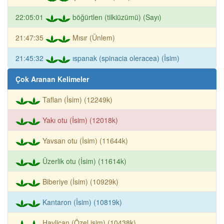
22:05:01
böğürtlen (tilkiüzümü) (Sayı)
21:47:35
Mısır (Ünlem)
21:45:32
ıspanak (spinacia oleracea) (İsim)
Çok Aranan Kelimeler
Taflan (İsim) (12249k)
Yakı otu (İsim) (12018k)
Yavsan otu (İsim) (11644k)
Üzerlik otu (İsim) (11614k)
Biberiye (İsim) (10929k)
Kantaron (İsim) (10819k)
Havlican (Özel isim) (10438k)