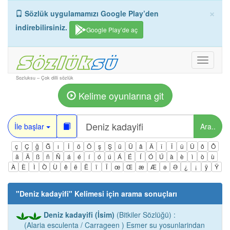
×
Sözlük uygulamamızı Google Play’den
indirebilirsiniz.
Google Play’de aç
Toggle
navigati
Sozluksu – Çok dilli sözlük
Kelime oyunlarına git
İle başlar
Ara..
ç
Ç
ğ
Ğ
ı
İ
ö
Ö
ş
Ş
ü
Ü
â
Â
î
Î
û
Û
ô
Ô
ä
Ä
ß
ñ
Ñ
á
é
í
ó
ú
Á
É
Í
Ó
Ú
à
è
ì
ò
ù
À
È
Ì
Ò
Ù
ê
ë
Ë
ï
Ï
œ
Œ
æ
Æ
ə
Ə
¿
¡
ÿ
Ÿ
"
Deniz kadayifi
" Kelimesi için arama sonuçları
Deniz kadayifi (İsim)
(Bitkiler Sözlüğü) :
(Alaria esculenta / Carrageen ) Esmer su yosunlarindan