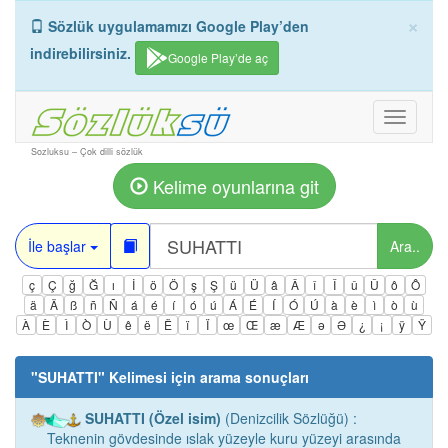
×
Sözlük uygulamamızı Google Play’den
indirebilirsiniz.
Google Play’de aç
Toggle
navigati
Sozluksu – Çok dilli sözlük
Kelime oyunlarına git
İle başlar
Ara..
ç
Ç
ğ
Ğ
ı
İ
ö
Ö
ş
Ş
ü
Ü
â
Â
î
Î
û
Û
ô
Ô
ä
Ä
ß
ñ
Ñ
á
é
í
ó
ú
Á
É
Í
Ó
Ú
à
è
ì
ò
ù
À
È
Ì
Ò
Ù
ê
ë
Ë
ï
Ï
œ
Œ
æ
Æ
ə
Ə
¿
¡
ÿ
Ÿ
"
SUHATTI
" Kelimesi için arama sonuçları
SUHATTI (Özel isim)
(Denizcilik Sözlüğü) :
Teknenin gövdesinde ıslak yüzeyle kuru yüzeyi arasında