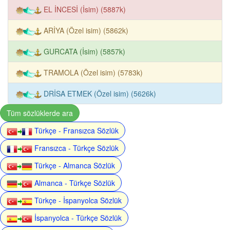
EL İNCESİ (İsim) (5887k)
ARİYA (Özel isim) (5862k)
GURCATA (İsim) (5857k)
TRAMOLA (Özel isim) (5783k)
DRİSA ETMEK (Özel isim) (5626k)
Tüm sözlüklerde ara
Türkçe - Fransızca Sözlük
Fransızca - Türkçe Sözlük
Türkçe - Almanca Sözlük
Almanca - Türkçe Sözlük
Türkçe - İspanyolca Sözlük
İspanyolca - Türkçe Sözlük