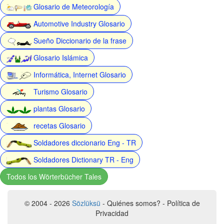
Glosario de Meteorología
Automotive Industry Glosario
Sueño Diccionario de la frase
Glosario Islámica
Informática, Internet Glosario
Turismo Glosario
plantas Glosario
recetas Glosario
Soldadores diccionario Eng - TR
Soldadores Dictionary TR - Eng
Todos los Wörterbücher Tales
© 2004 - 2026
Sözlüksü
- Quiénes somos? - Política de
Privacidad