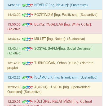
14:51:03
NEVRUZ [İng. Nevruz]: (Sustantivo)
14:43:22
POZİTİVİZM [İng. Positivism]: (Sustantivo)
13:50:53
BEYAZ YAKALILAR [İng. White Collar]:
(Adjetivo)
13:44:47
MİLLET [İng. Nation]: (Sustantivo)
13:43:14
SOSYAL SAPMA[İng. Social Deviance]:
(Adjetivo)
13:14:38
TÜRKDOĞAN, Orhan [1928-]: (Nombre
propio)
12:42:26
İSLÂMCILIK [İng. Islamicism]: (Sustantivo)
12:35:06
AÇIK UÇLU SORU [İng. Open-ended
Question]: (Sustantivo)
12:20:03
KÜLTÜREL RELATİVİZM [İng. Cultural
Relativism]: (Sustantivo)