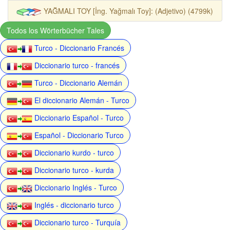
YAĞMALI TOY [İng. Yağmalı Toy]: (Adjetivo) (4799k)
Todos los Wörterbücher Tales
Turco - Diccionario Francés
Diccionario turco - francés
Turco - Diccionario Alemán
El diccionario Alemán - Turco
Diccionario Español - Turco
Español - Diccionario Turco
Diccionario kurdo - turco
Diccionario turco - kurda
Diccionario Inglés - Turco
Inglés - diccionario turco
Diccionario turco - Turquía