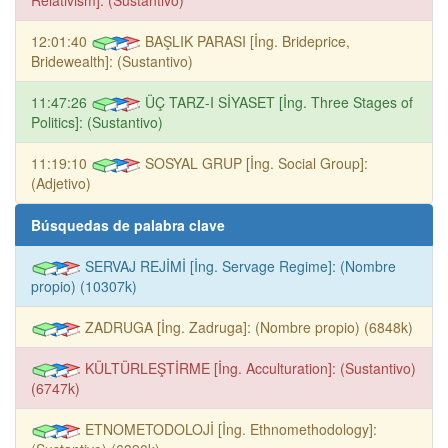
12:01:40
BAŞLIK PARASI [İng. Brideprice,
Bridewealth]: (Sustantivo)
11:47:26
ÜÇ TARZ-I SİYASET [İng. Three Stages of
Politics]: (Sustantivo)
11:19:10
SOSYAL GRUP [İng. Social Group]:
(Adjetivo)
Búsquedas de palabra clave
SERVAJ REJİMİ [İng. Servage Regime]: (Nombre
propio) (10307k)
ZADRUGA [İng. Zadruga]: (Nombre propio) (6848k)
KÜLTÜRLEŞTİRME [İng. Acculturation]: (Sustantivo)
(6747k)
ETNOMETODOLOJİ [İng. Ethnomethodology]: