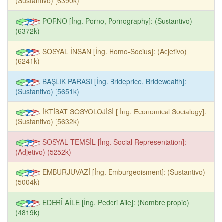
(Sustantivo) (6390k)
PORNO [İng. Porno, Pornography]: (Sustantivo)
(6372k)
SOSYAL İNSAN [İng. Homo-Socius]: (Adjetivo)
(6241k)
BAŞLIK PARASI [İng. Brideprice, Bridewealth]:
(Sustantivo) (5651k)
İKTİSAT SOSYOLOJİSİ [ İng. Economical Socialogy]:
(Sustantivo) (5632k)
SOSYAL TEMSİL [İng. Social Representation]:
(Adjetivo) (5252k)
EMBURJUVAZİ [İng. Emburgeoisment]: (Sustantivo)
(5004k)
EDERÎ AİLE [İng. Pederi Aile]: (Nombre propio)
(4819k)