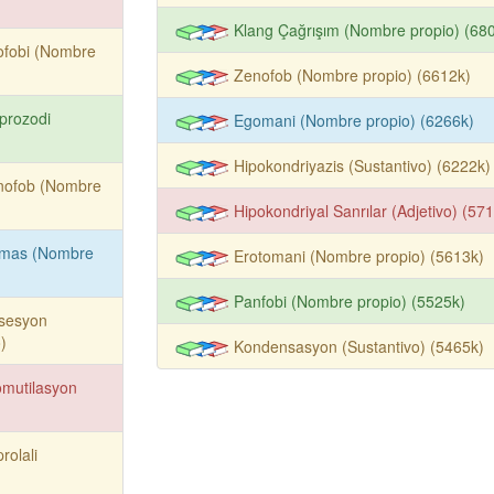
Klang Çağrışım (Nombre propio) (68
ofobi (Nombre
Zenofob (Nombre propio) (6612k)
prozodi
Egomani (Nombre propio) (6266k)
Hipokondriyazis (Sustantivo) (6222k)
nofob (Nombre
Hipokondriyal Sanrılar (Adjetivo) (57
imas (Nombre
Erotomani (Nombre propio) (5613k)
Panfobi (Nombre propio) (5525k)
sesyon
)
Kondensasyon (Sustantivo) (5465k)
mutilasyon
rolali