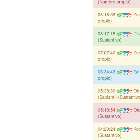
(Nombre propio)
08:18:56
Zo
propio)
08:17:15
Dis
(Sustantivo)
07:07:40
Ze
propio)
06:34:43
Gr
propio)
05:38:39
Ob
(Saplantı) (Sustantivo
05:18:54
Oto
(Sustantivo)
04:29:24
Kop
(Sustantivo)