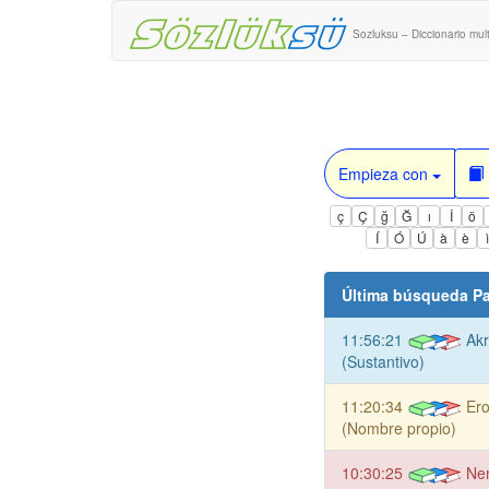
Sozluksu – Diccionario mult
Empieza con
ç
Ç
ğ
Ğ
ı
İ
ö
Í
Ó
Ú
à
è
Última búsqueda Pa
11:56:21
Akr
(Sustantivo)
11:20:34
Er
(Nombre propio)
10:30:25
Ne