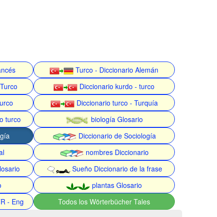
rancés
Turco - Diccionario Alemán
 Turco
Diccionario kurdo - turco
turco
Diccionario turco - Turquía
o turco
biología Glosario
gía
Diccionario de Sociología
al
nombres Diccionario
losario
Sueño Diccionario de la frase
o
plantas Glosario
TR - Eng
Todos los Wörterbücher Tales