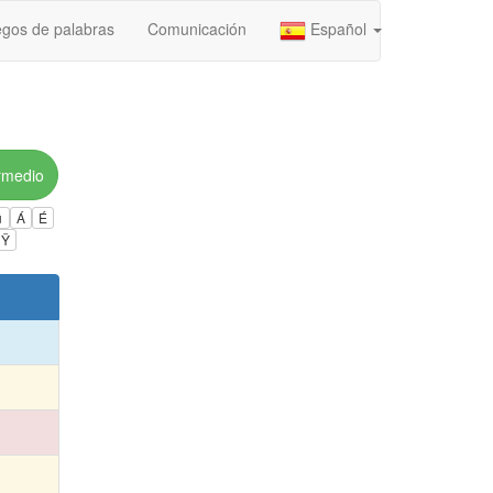
gos de palabras
Comunicación
Español
rmedio
ú
Á
É
Ÿ