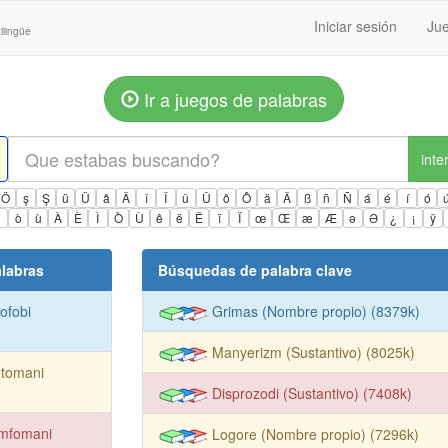
Iniciar sesión
Jue
ilingüe
Ir a juegos de palabras
inte
Ö
ş
Ş
ü
Ü
â
Â
î
Î
û
Û
ô
Ô
ä
Ä
ß
ñ
Ñ
á
é
í
ó
ì
ò
ù
À
È
Ì
Ò
Ù
ê
ë
Ë
ï
Ï
œ
Œ
æ
Æ
ə
Ə
¿
¡
ÿ
labras
Búsquedas de palabra clave
ofobi
Grimas (Nombre propio) (8379k)
Manyerizm (Sustantivo) (8025k)
otomani
Disprozodi (Sustantivo) (7408k)
mfomani
Logore (Nombre propio) (7296k)