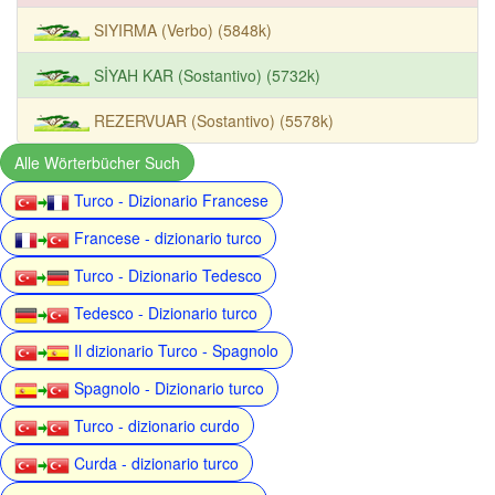
SIYIRMA (Verbo) (5848k)
SİYAH KAR (Sostantivo) (5732k)
REZERVUAR (Sostantivo) (5578k)
Alle Wörterbücher Such
Turco - Dizionario Francese
Francese - dizionario turco
Turco - Dizionario Tedesco
Tedesco - Dizionario turco
Il dizionario Turco - Spagnolo
Spagnolo - Dizionario turco
Turco - dizionario curdo
Curda - dizionario turco