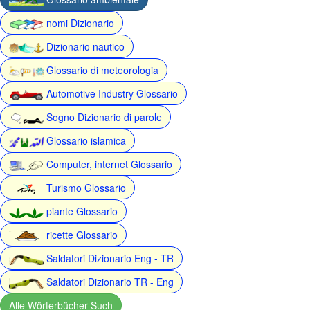
nomi Dizionario
Dizionario nautico
Glossario di meteorologia
Automotive Industry Glossario
Sogno Dizionario di parole
Glossario islamica
Computer, internet Glossario
Turismo Glossario
piante Glossario
ricette Glossario
Saldatori Dizionario Eng - TR
Saldatori Dizionario TR - Eng
Alle Wörterbücher Such