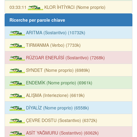
03:33:11
KLOR İHTİYACI (Nome proprio)
Ricerche per parole chiave
ARITMA (Sostantivo) (10732k)
TIRMANMA (Verbo) (7733k)
RÜZGAR ENERJİSİ (Sostantivo) (7268k)
SYNDET (Nome proprio) (6989k)
ENDEMİK (Nome proprio) (6961k)
ALIŞMA (Interiezione) (6619k)
DİYALİZ (Nome proprio) (6558k)
ÇEVRE DOSTU (Sostantivo) (6372k)
ASİT YAĞMURU (Sostantivo) (6062k)