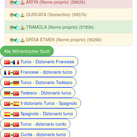
ARİYA (Nome proprio) (5862k)
GURCATA (Sostantivo) (5857k)
TRAMOLA (Nome proprio) (5783k)
DRİSA ETMEK (Nome proprio) (5626k)
Alle Wörterbücher Such
Turco - Dizionario Francese
Francese - dizionario turco
Turco - Dizionario Tedesco
Tedesco - Dizionario turco
Il dizionario Turco - Spagnolo
Spagnolo - Dizionario turco
Turco - dizionario curdo
Curda - dizionario turco