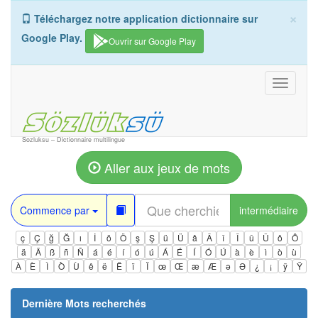
×
Téléchargez notre application dictionnaire sur
Google Play.
Ouvrir sur Google Play
Toggle
navigati
Sozluksu – Dictionnaire multilingue
Aller aux jeux de mots
Commence par
intermédiaire
ç
Ç
ğ
Ğ
ı
İ
ö
Ö
ş
Ş
ü
Ü
â
Â
î
Î
û
Û
ô
Ô
ä
Ä
ß
ñ
Ñ
á
é
í
ó
ú
Á
É
Í
Ó
Ú
à
è
ì
ò
ù
À
È
Ì
Ò
Ù
ê
ë
Ë
ï
Ï
œ
Œ
æ
Æ
ə
Ə
¿
¡
ÿ
Ÿ
Dernière Mots recherchés