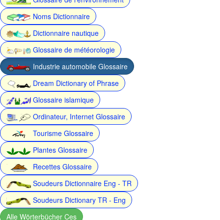
Noms Dictionnaire
Dictionnaire nautique
Glossaire de météorologie
Industrie automobile Glossaire
Dream Dictionary of Phrase
Glossaire islamique
Ordinateur, Internet Glossaire
Tourisme Glossaire
Plantes Glossaire
Recettes Glossaire
Soudeurs Dictionnaire Eng - TR
Soudeurs Dictionary TR - Eng
Alle Wörterbücher Ces