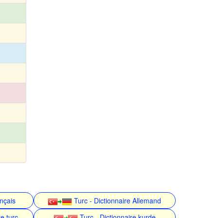
ançais
Turc - Dictionnaire Allemand
e turc
Turc - Dictionnaire kurde