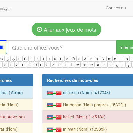
Connexion
tilingue
Aller aux jeux de mots
interm
Ö
ş
Ş
ü
Ü
â
Â
î
Î
û
Û
ô
Ô
ä
Ä
ß
ñ
Ñ
á
é
í
ó
ì
ò
ù
À
È
Ì
Ò
Ù
ê
ë
Ë
ï
Ï
œ
Œ
æ
Æ
ə
Ə
¿
¡
ÿ
erchés
Recherches de mots-clés
ama (Verbe)
necesen (Nom) (41704k)
yda (Nom)
Hardasan (Nom propre) (15662k)
efa (Adverbe)
helvet (Nom) (14518k)
yar (Nom)
mirvari (Nom) (13563k)