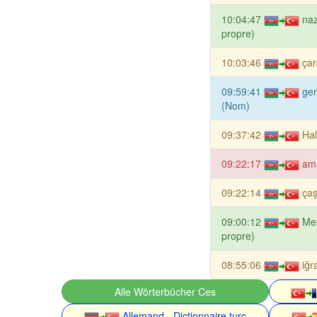
10:04:47
naz
propre)
10:03:46
ça
09:59:41
ge
(Nom)
09:37:42
Hal
09:22:17
am
09:22:14
çaş
09:00:12
Me
propre)
08:55:06
iğr
Alle Wörterbücher Ces
Allemand - Dictionnaire turc