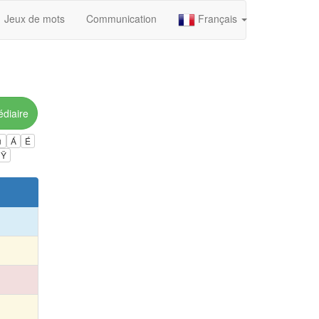
Jeux de mots
Communication
Français
édiaire
ú
Á
É
Ÿ