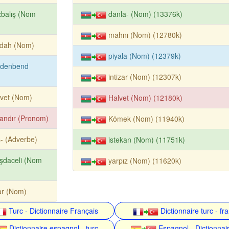
balış (Nom
danla- (Nom) (13376k)
mahnı (Nom) (12780k)
rdah (Nom)
piyala (Nom) (12379k)
rdenbend
intizar (Nom) (12307k)
vet (Nom)
Halvet (Nom) (12180k)
andır (Pronom)
Kömek (Nom) (11940k)
- (Adverbe)
istekan (Nom) (11751k)
şdaceli (Nom
yarpız (Nom) (11620k)
ar (Nom)
Turc - Dictionnaire Français
Dictionnaire turc - fr
Dictionnaire espagnol - turc
Espagnol - Dictionnair