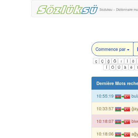
Sozluksu – Dictionnaire mul
Commence par
ç
Ç
ğ
Ğ
ı
İ
ö
Í
Ó
Ú
à
è
Dernière Mots rech
10:55:19
bul
10:33:57
ğa
10:18:07
biv
10:18:06
ağ