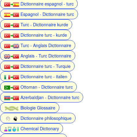
Dictionnaire espagnol - turc
Espagnol - Dictionnaire turc
Turc - Dictionnaire kurde
Dictionnaire turc - kurde
Turc - Anglais Dictionnaire
Anglais - Turc Dictionnaire
Dictionnaire turc - Turquie
Dictionnaire turc - italien
Ottoman - Dictionnaire turc
Azerbaïdjan - Dictionnaire turc
Biologie Glossaire
Dictionnaire philosophique
Chemical Dictionary