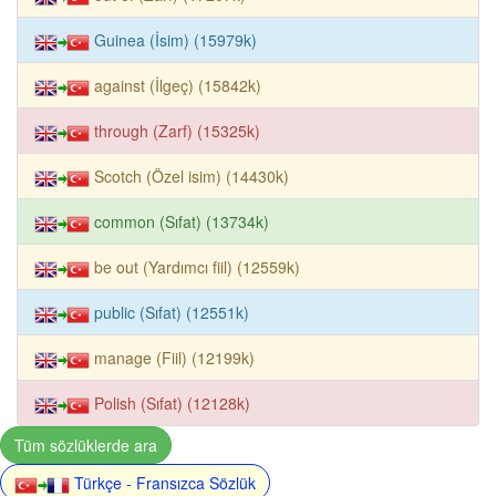
Guinea (İsim) (15979k)
against (İlgeç) (15842k)
through (Zarf) (15325k)
Scotch (Özel isim) (14430k)
common (Sıfat) (13734k)
be out (Yardımcı fiil) (12559k)
public (Sıfat) (12551k)
manage (Fiil) (12199k)
Polish (Sıfat) (12128k)
Tüm sözlüklerde ara
Türkçe - Fransızca Sözlük