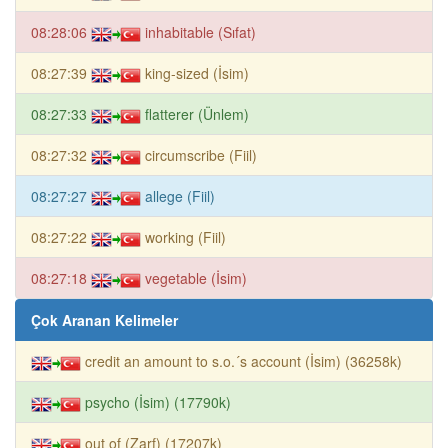
08:28:06
inhabitable (Sıfat)
08:27:39
king-sized (İsim)
08:27:33
flatterer (Ünlem)
08:27:32
circumscribe (Fiil)
08:27:27
allege (Fiil)
08:27:22
working (Fiil)
08:27:18
vegetable (İsim)
Çok Aranan Kelimeler
credit an amount to s.o.´s account (İsim) (36258k)
psycho (İsim) (17790k)
out of (Zarf) (17207k)