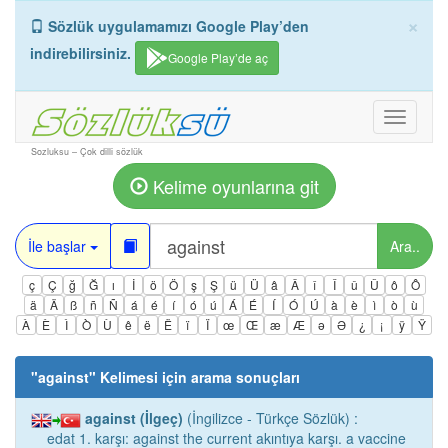
×
Sözlük uygulamamızı Google Play’den
indirebilirsiniz.
Google Play’de aç
Toggle
navigati
Sozluksu – Çok dilli sözlük
Kelime oyunlarına git
İle başlar
Ara..
ç
Ç
ğ
Ğ
ı
İ
ö
Ö
ş
Ş
ü
Ü
â
Â
î
Î
û
Û
ô
Ô
ä
Ä
ß
ñ
Ñ
á
é
í
ó
ú
Á
É
Í
Ó
Ú
à
è
ì
ò
ù
À
È
Ì
Ò
Ù
ê
ë
Ë
ï
Ï
œ
Œ
æ
Æ
ə
Ə
¿
¡
ÿ
Ÿ
"
against
" Kelimesi için arama sonuçları
against (İlgeç)
(İngilizce - Türkçe Sözlük) :
edat 1. karşı: against the current akıntıya karşı. a vaccine