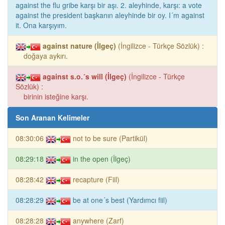
against the flu gribe karşı bir aşı. 2. aleyhinde, karşı: a vote
against the president başkanın aleyhinde bir oy. I´m against
it. Ona karşıyım.
against nature (İlgeç)
(İngilizce - Türkçe Sözlük) :
doğaya aykırı.
against s.o.´s will (İlgeç)
(İngilizce - Türkçe
Sözlük) :
birinin isteğine karşı.
Son Aranan Kelimeler
08:30:06
not to be sure (Partikül)
08:29:18
in the open (İlgeç)
08:28:42
recapture (Fiil)
08:28:29
be at one´s best (Yardımcı fiil)
08:28:28
anywhere (Zarf)