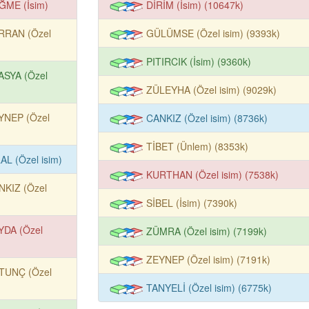
ĞME (İsim)
DİRİM (İsim) (10647k)
RRAN (Özel
GÜLÜMSE (Özel isim) (9393k)
PITIRCIK (İsim) (9360k)
ASYA (Özel
ZÜLEYHA (Özel isim) (9029k)
YNEP (Özel
CANKIZ (Özel isim) (8736k)
TİBET (Ünlem) (8353k)
AL (Özel isim)
KURTHAN (Özel isim) (7538k)
NKIZ (Özel
SİBEL (İsim) (7390k)
YDA (Özel
ZÜMRA (Özel isim) (7199k)
ZEYNEP (Özel isim) (7191k)
TUNÇ (Özel
TANYELİ (Özel isim) (6775k)