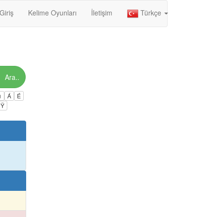
Giriş
Kelime Oyunları
İletişim
Türkçe
Ara..
ú
Á
É
Ÿ