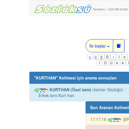
Sozluksu – Çok dilli sözlük
İle başlar
ç
Ç
ğ
Ğ
ı
İ
ö
Í
Ó
Ú
à
è
"
KURTHAN
" Kelimesi için arama sonuçları
KURTHAN (Özel isim)
(İsimler Sözlüğü) :
Erkek ismi.Kurt-han
Son Aranan Kelimel
17:17:18
ŞİR