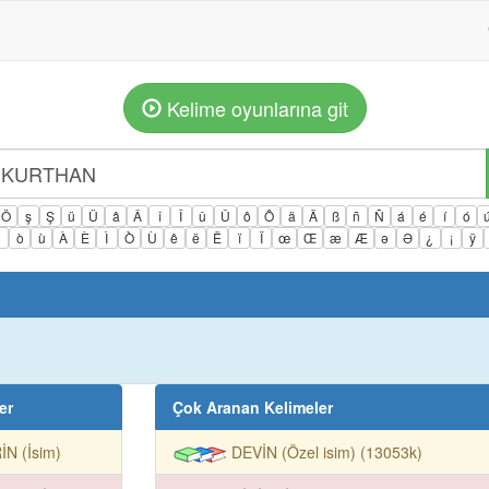
Kelime oyunlarına git
Ö
ş
Ş
ü
Ü
â
Â
î
Î
û
Û
ô
Ô
ä
Ä
ß
ñ
Ñ
á
é
í
ó
ì
ò
ù
À
È
Ì
Ò
Ù
ê
ë
Ë
ï
Ï
œ
Œ
æ
Æ
ə
Ə
¿
¡
ÿ
er
Çok Aranan Kelimeler
İN (İsim)
DEVİN (Özel isim) (13053k)