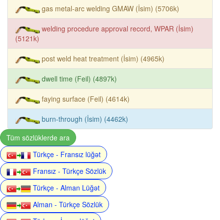
gas metal-arc welding GMAW (İsim) (5706k)
welding procedure approval record, WPAR (İsim)
(5121k)
post weld heat treatment (İsim) (4965k)
dwell time (Feil) (4897k)
faying surface (Feil) (4614k)
burn-through (İsim) (4462k)
Tüm sözlüklerde ara
Türkçe - Fransız lüğət
Fransız - Türkçe Sözlük
Türkçe - Alman Lüğət
Alman - Türkçe Sözlük