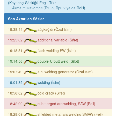
(Kaynakçı Sözlüğü Eng - Tr) :
Akma mukavemeti (Rt0.5, Rp0.2 ya da ReH)
Son Axtarılan Sözlər
19:38:44
aüçkağıdı (Özəl isim)
19:25:02
additional variable (Sifət)
19:18:51
flash welding FW (İsim)
19:14:56
double-U butt weld (Sifət)
19:07:49
a.c. welding generator (Özəl isim)
19:01:35
welding (İsim)
18:56:02
cold crack (Sifət)
18:42:00
submerged arc welding, SAW (Feil)
18:28:09
shielded metal-arc welding SMAW (Feil)