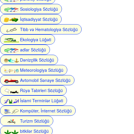
Sosiologiya Sözlüğü
İqtisadiyyat Sözlüğü
Tibb və Hematologiya Sözlüğü
Ekologiya Lüğəti
adlar Sözlüğü
Dənizçilik Sözlüğü
Meteorologiya Sözlüğü
Avtomobil Sənaye Sözlüğü
Rüya Tabirleri Sözlüğü
İslami Terminlər Lüğəti
Kompüter, İnternet Sözlüğü
Turizm Sözlüğü
bitkilər Sözlüğü