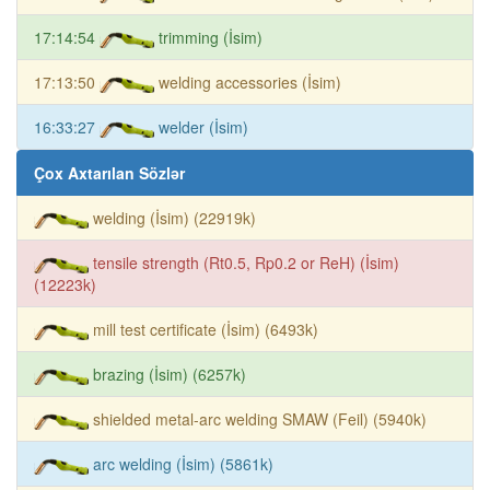
17:14:54
trimming (İsim)
17:13:50
welding accessories (İsim)
16:33:27
welder (İsim)
Çox Axtarılan Sözlər
welding (İsim) (22919k)
tensile strength (Rt0.5, Rp0.2 or ReH) (İsim)
(12223k)
mill test certificate (İsim) (6493k)
brazing (İsim) (6257k)
shielded metal-arc welding SMAW (Feil) (5940k)
arc welding (İsim) (5861k)