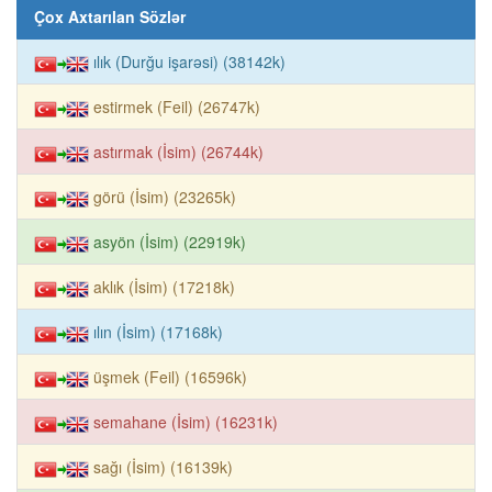
Çox Axtarılan Sözlər
ılık (Durğu işarəsi) (38142k)
estirmek (Feil) (26747k)
astırmak (İsim) (26744k)
görü (İsim) (23265k)
asyön (İsim) (22919k)
aklık (İsim) (17218k)
ılın (İsim) (17168k)
üşmek (Feil) (16596k)
semahane (İsim) (16231k)
sağı (İsim) (16139k)