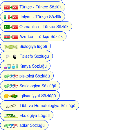
Türkçe - Türkçe Sözlük
İtalyan - Türkçe Sözlük
Osmanlıca - Türkçe Sözlük
Azerice - Türkçe Sözlük
Biologiya lüğəti
Fəlsəfə Sözlüğü
Kimya Sözlüğü
piskoloji Sözlüğü
Sosiologiya Sözlüğü
İqtisadiyyat Sözlüğü
Tibb və Hematologiya Sözlüğü
Ekologiya Lüğəti
adlar Sözlüğü