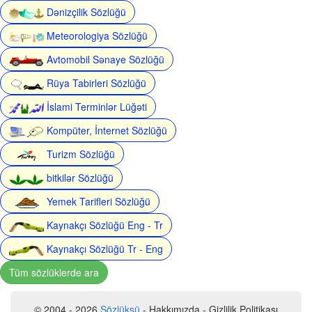
Dənizçilik Sözlüğü
Meteorologiya Sözlüğü
Avtomobil Sənaye Sözlüğü
Rüya Tabirleri Sözlüğü
İslami Terminlər Lüğəti
Kompüter, İnternet Sözlüğü
Turizm Sözlüğü
bitkilər Sözlüğü
Yemek Tarifleri Sözlüğü
Kaynakçı Sözlüğü Eng - Tr
Kaynakçı Sözlüğü Tr - Eng
Tüm sözlüklerde ara
© 2004 - 2026
Sözlüksü
- Hakkımızda - Gizlilik Politikası