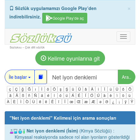
×
Sözlük uygulamamızı Google Play’den
indirebilirsiniz.
Google Play’de aç
Toggle
navigati
Sozluksu – Çok dilli sözlük
Kelime oyunlarına git
İle başlar
Ara..
ç
Ç
ğ
Ğ
ı
İ
ö
Ö
ş
Ş
ü
Ü
â
Â
î
Î
û
Û
ô
Ô
ä
Ä
ß
ñ
Ñ
á
é
í
ó
ú
Á
É
Í
Ó
Ú
à
è
ì
ò
ù
À
È
Ì
Ò
Ù
ê
ë
Ë
ï
Ï
œ
Œ
æ
Æ
ə
Ə
¿
¡
ÿ
Ÿ
"
Net iyon denklemi
" Kelimesi için arama sonuçları
Net iyon denklemi (İsim)
(Kimya Sözlüğü) :
Kimyasal reaksiyonda sadece rol alan iyonların gösterildiği