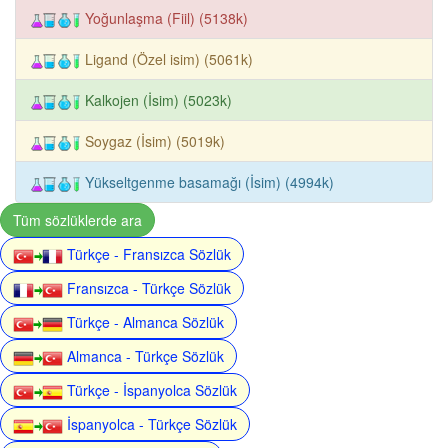
Yoğunlaşma (Fiil) (5138k)
Ligand (Özel isim) (5061k)
Kalkojen (İsim) (5023k)
Soygaz (İsim) (5019k)
Yükseltgenme basamağı (İsim) (4994k)
Tüm sözlüklerde ara
Türkçe - Fransızca Sözlük
Fransızca - Türkçe Sözlük
Türkçe - Almanca Sözlük
Almanca - Türkçe Sözlük
Türkçe - İspanyolca Sözlük
İspanyolca - Türkçe Sözlük