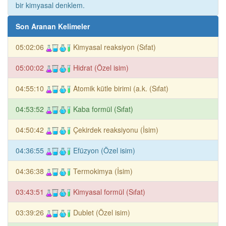
bir kimyasal denklem.
Son Aranan Kelimeler
05:02:06
Kimyasal reaksiyon (Sıfat)
05:00:02
Hidrat (Özel isim)
04:55:10
Atomik kütle birimi (a.k. (Sıfat)
04:53:52
Kaba formül (Sıfat)
04:50:42
Çekirdek reaksiyonu (İsim)
04:36:55
Efüzyon (Özel isim)
04:36:38
Termokimya (İsim)
03:43:51
Kimyasal formül (Sıfat)
03:39:26
Dublet (Özel isim)