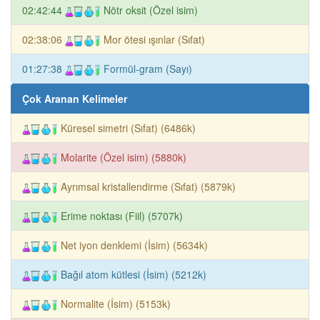
02:42:44
Nötr oksit (Özel isim)
02:38:06
Mor ötesi ışınlar (Sıfat)
01:27:38
Formül-gram (Sayı)
Çok Aranan Kelimeler
Küresel simetri (Sıfat) (6486k)
Molarite (Özel isim) (5880k)
Ayrımsal kristallendirme (Sıfat) (5879k)
Erime noktası (Fiil) (5707k)
Net iyon denklemi (İsim) (5634k)
Bağıl atom kütlesi (İsim) (5212k)
Normalite (İsim) (5153k)