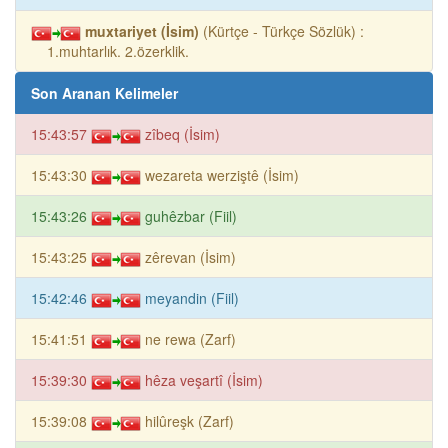
muxtariyet (İsim)
(Kürtçe - Türkçe Sözlük) :
1.muhtarlık. 2.özerklik.
Son Aranan Kelimeler
15:43:57
zîbeq (İsim)
15:43:30
wezareta werziştê (İsim)
15:43:26
guhêzbar (Fiil)
15:43:25
zêrevan (İsim)
15:42:46
meyandin (Fiil)
15:41:51
ne rewa (Zarf)
15:39:30
hêza veşartî (İsim)
15:39:08
hilûreşk (Zarf)