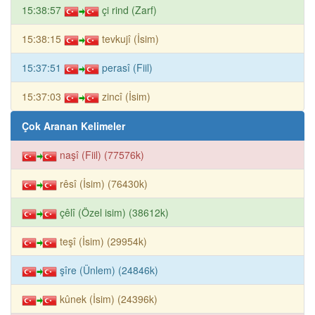
15:38:57
çi rind (Zarf)
15:38:15
tevkujî (İsim)
15:37:51
perasî (Fiil)
15:37:03
zincî (İsim)
Çok Aranan Kelimeler
naşî (Fiil) (77576k)
rêsî (İsim) (76430k)
çêlî (Özel isim) (38612k)
teşî (İsim) (29954k)
şîre (Ünlem) (24846k)
kûnek (İsim) (24396k)