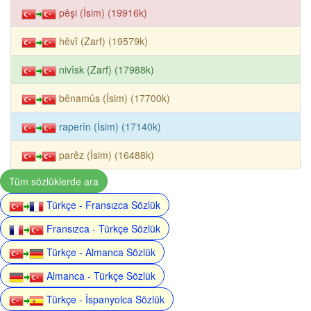
pêşi (İsim) (19916k)
hêvî (Zarf) (19579k)
nivîsk (Zarf) (17988k)
bênamûs (İsim) (17700k)
raperîn (İsim) (17140k)
parêz (İsim) (16488k)
Tüm sözlüklerde ara
Türkçe - Fransızca Sözlük
Fransızca - Türkçe Sözlük
Türkçe - Almanca Sözlük
Almanca - Türkçe Sözlük
Türkçe - İspanyolca Sözlük