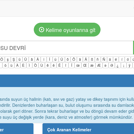
Kelime oyunlarına git
Ö
ş
Ş
ü
Ü
â
Â
î
Î
û
Û
ô
Ô
ä
Ä
ß
ñ
Ñ
á
é
í
ó
ì
ò
ù
À
È
Ì
Ò
Ù
ê
ë
Ë
ï
Ï
œ
Œ
æ
Æ
ə
Ə
¿
¡
ÿ
da suyun üç halinin (katı, sıvı ve gaz) yatay ve dikey taşınımı için kull
ndirilir. Denizlerden buharlaşan su, bulut oluşumu sırasında su damlacık
ş olarak geri döner. Sonra tekrar buharlaşır ve bu döngü devam eder gid
 suyu üç değişik yerde (kara, deniz ve atmosfer) görmek mümkündür.
er
Çok Aranan Kelimeler