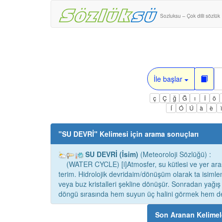
Sozluksu – Çok dilli sözlük
İle başlar
ç
Ç
ğ
Ğ
ı
İ
ö
Í
Ó
Ú
à
è
"
SU DEVRİ
" Kelimesi için arama sonuçları
SU DEVRİ (İsim)
(Meteoroloji Sözlüğü) :
(WATER CYCLE) [i]Atmosfer, su kütlesi ve yer arasın
terim. Hidrolojik devridaim/dönüşüm olarak ta isimle
veya buz kristalleri şekline dönüşür. Sonradan yağı
döngü sırasında hem suyun üç halini görmek hem de
Son Aranan Kelimel