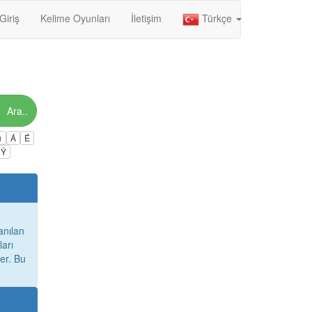
Giriş
Kelime Oyunları
İletişim
Türkçe
Ara..
ú
Á
É
Ÿ
anılan
ları
er. Bu