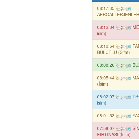
08:17:35
AEROALLERJENLER 
08:12:34
ME
isim)
08:10:54
PA
BULUTLU (Sıfat)
08:08:26
BU
08:05:44
MA
(İsim)
08:02:07
TR
isim)
08:01:53
YA
07:58:07
Şİ
FIRTINASI (İsim)