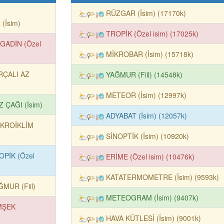
RÜZGAR (İsim) (17170k)
(İsim)
TROPİK (Özel isim) (17025k)
GADİN (Özel
MİKROBAR (İsim) (15718k)
RÇALI AZ
YAĞMUR (Fiil) (14548k)
METEOR (İsim) (12997k)
Z ÇAĞI (İsim)
ADYABAT (İsim) (12057k)
KROİKLİM
SİNOPTİK (İsim) (10920k)
OPİK (Özel
ERİME (Özel isim) (10476k)
KATATERMOMETRE (İsim) (9593k)
ĞMUR (Fiil)
METEOGRAM (İsim) (9407k)
MŞEK
HAVA KÜTLESİ (İsim) (9001k)