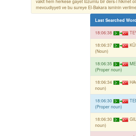
vakit hem herkese gayet lüzumlu bir ders-i hikmet ola
mevcudiyyeti ve bu sureye El-Bakara isminin verilmesi
Last Searched Wor
18:06:38
TE
18:06:37
KÛ
(Noun)
18:06:35
ME
(Proper noun)
18:06:34
HA
noun)
18:06:30
TE
(Proper noun)
18:06:30
GI
noun)