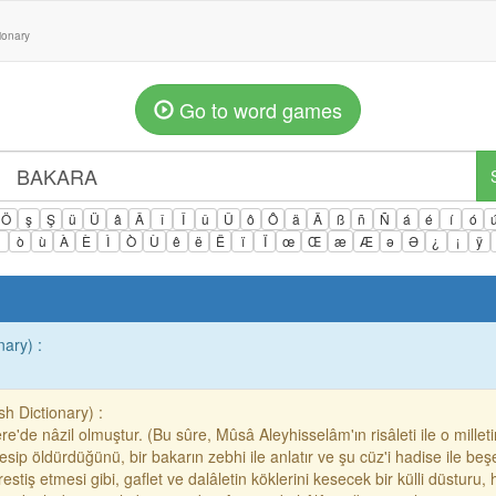
tionary
Go to word games
Ö
ş
Ş
ü
Ü
â
Â
î
Î
û
Û
ô
Ô
ä
Ä
ß
ñ
Ñ
á
é
í
ó
ì
ò
ù
À
È
Ì
Ò
Ù
ê
ë
Ë
ï
Ï
œ
Œ
æ
Æ
ə
Ə
¿
¡
ÿ
nary) :
h Dictionary) :
'de nâzil olmuştur. (Bu sûre, Mûsâ Aleyhisselâm'ın risâleti ile o milleti
sip öldürdüğünü, bir bakarın zebhi ile anlatır ve şu cüz'i hadise ile beş
tiş etmesi gibi, gaflet ve dalâletin köklerini kesecek bir külli düsturu, 