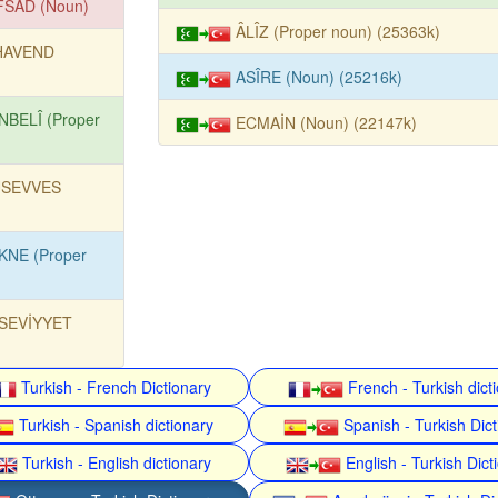
FSAD (Noun)
ÂLÎZ (Proper noun) (25363k)
HAVEND
ASÎRE (Noun) (25216k)
NBELÎ (Proper
ECMAİN (Noun) (22147k)
SEVVES
KNE (Proper
SEVİYYET
Turkish - French Dictionary
French - Turkish dict
Turkish - Spanish dictionary
Spanish - Turkish Dict
Turkish - English dictionary
English - Turkish Dict