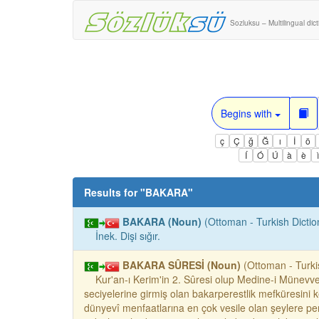
Sozluksu – Multilingual dic
Begins with
ç
Ç
ğ
Ğ
ı
İ
ö
Í
Ó
Ú
à
è
Results for "
BAKARA
"
BAKARA (Noun)
(Ottoman - Turkish Dictio
İnek. Dişi sığır.
BAKARA SÛRESİ (Noun)
(Ottoman - Turkis
Kur'an-ı Kerim'in 2. Sûresi olup Medine-i Münevvere
seciyelerine girmiş olan bakarperestlik mefküresini ke
dünyevî menfaatlarına en çok vesile olan şeylere peres