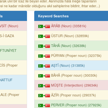
rak ulvi bir icaz ile beyan eder. Asrımızda hâlâ ineğe tapanların
 ne kadar mânidâr olduğunu akıl sahiplerine bildirir, ihtar eder...)
ds
Keyword Searches
VSİT (Noun)
ÂRÂB (Noun) (33581k)
S-İ GAZA
ÜSTUR (Noun) (32859k)
TÂHÂ (Noun) (32638k)
FTUNİYET
PÜRYAN (Proper noun) (32375k)
CİS (Proper
AŞTÎ (Noun) (31385k)
BÂHÂ (Proper noun) (30030k)
NATTUF
MÜŞTE (Interjection) (29634k)
LALE (Proper
ÂZÎR (Proper noun) (29037k)
PERVER (Proper noun) (27923k)