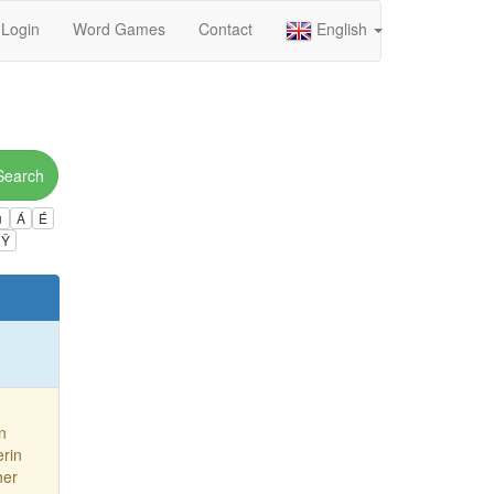
Login
Word Games
Contact
English
Search
ú
Á
É
Ÿ
n
erin
her