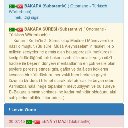
BAKARA (Substantiv)
( Ottomane - Türkisch
Wörterbuch) :
İnek. Dişi sığır.
BAKARA SÛRESİ (Substantiv)
( Ottomane -
Türkisch Wörterbuch) :
Kur'an-ı Kerim'in 2. Sûresi olup Medine-i Münevvere'de
nâzil olmuştur. (Bu sûre, Mûsâ Aleyhisselâm'ın risâleti ile o
milletin seciyelerine girmiş olan bakarperestlik mefküresini
kesip öldürdüğünü, bir bakarın zebhi ile anlatır ve şu cüz'i
hadise ile beşerin dünyevî menfaatlarına en çok vesile olan
şeylere perestiş etmesi gibi, gaflet ve dalâletin köklerini
kesecek bir külli düsturu, her vakit hem herkese gayet
lüzumlu bir ders-i hikmet olarak ulvi bir icaz ile beyan eder.
Asrımızda hâlâ ineğe tapanların mevcudiyyeti ve bu sureye
El-Bakara isminin verilmesi ne kadar mânidâr olduğunu akıl
sahiplerine bildirir, ihtar eder...)
! Letzte Worte
20:07:45
EBNÂ-YI MAZİ (Substantiv)