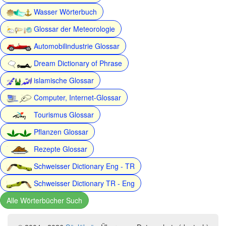
Wasser Wörterbuch
Glossar der Meteorologie
Automobilindustrie Glossar
Dream Dictionary of Phrase
islamische Glossar
Computer, Internet-Glossar
Tourismus Glossar
Pflanzen Glossar
Rezepte Glossar
Schweisser Dictionary Eng - TR
Schweisser Dictionary TR - Eng
Alle Wörterbücher Such