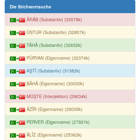
Die Stichwortsuche
ÂRÂB (Substantiv) (33578k)
ÜSTUR (Substantiv) (32857k)
TÂHÂ (Substantiv) (32632k)
PÜRYAN (Eigenname) (32374k)
AŞTÎ (Substantiv) (31382k)
BÂHÂ (Eigenname) (30030k)
MÜŞTE (Interjektion) (29634k)
ÂZÎR (Eigenname) (29035k)
PERVER (Eigenname) (27921k)
ÂLÎZ (Eigenname) (25362k)