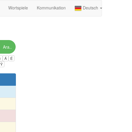
Wortspiele
Kommunikation
Deutsch
Ara..
ú
Á
É
Ÿ