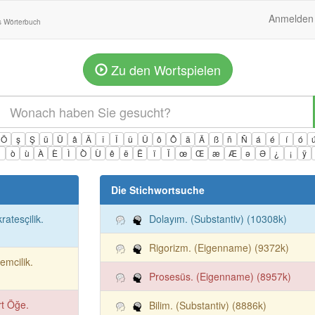
Anmelden
s Wörterbuch
Zu den Wortspielen
Ö
ş
Ş
ü
Ü
â
Â
î
Î
û
Û
ô
Ô
ä
Ä
ß
ñ
Ñ
á
é
í
ó
ì
ò
ù
À
È
Ì
Ò
Ù
ê
ë
Ë
ï
Ï
œ
Œ
æ
Æ
ə
Ə
¿
¡
ÿ
Die Stichwortsuche
ratesçilik.
Dolayım. (Substantiv) (10308k)
Rigorizm. (Eigenname) (9372k)
emcilik.
Prosesüs. (Eigenname) (8957k)
t Öğe.
Bilim. (Substantiv) (8886k)