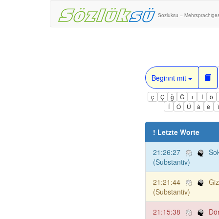
Sozluksu – Mehrsprachige
Beginnt mit
ç
Ç
ğ
Ğ
ı
İ
ö
Í
Ó
Ú
à
è
! Letzte Worte
21:26:27
Sok
(Substantiv)
21:21:44
Giz
(Substantiv)
21:15:38
Dör