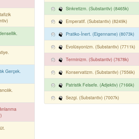
Sinkretizm. (Substantiv) (8465k)
afizik
ntiv)
Emperatif. (Substantiv) (8249k)
ensellik.
Pratiko-İnert. (Eigenname) (8073k)
Evolüsyonizm. (Substantiv) (7711k)
atiye.
Terminizm. (Substantiv) (7678k)
tık Gerçek.
Konservatizm. (Substantiv) (7556k)
Patristik Felsefe. (Adjektiv) (7166k)
ancılık.
Sezgi. (Substantiv) (7007k)
dınlanma
)
üt.