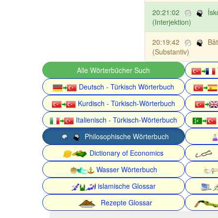
20:21:02
İsk
(Interjektion)
20:19:42
Bât
(Substantiv)
Alle Wörterbücher Such
Deutsch - Türkisch Wörterbuch
Kurdisch - Türkisch-Wörterbuch
Italienisch - Türkisch-Wörterbuch
Philosophische Wörterbuch
Dictionary of Economics
Wasser Wörterbuch
islamische Glossar
Rezepte Glossar