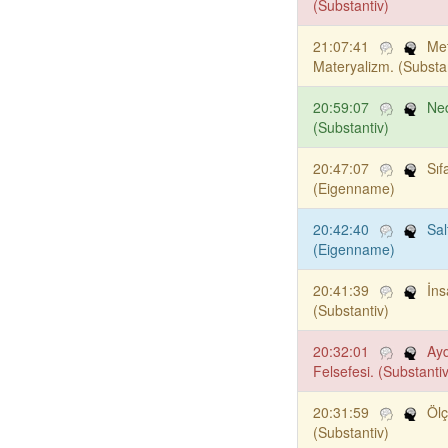
(Substantiv)
21:07:41
Met
Materyalizm. (Substa
20:59:07
Ned
(Substantiv)
20:47:07
Sıf
(Eigenname)
20:42:40
Sal
(Eigenname)
20:41:39
İns
(Substantiv)
20:32:01
Ay
Felsefesi. (Substantiv
20:31:59
Ölç
(Substantiv)