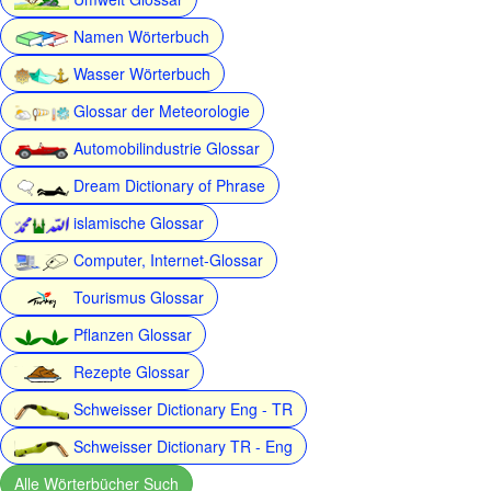
Namen Wörterbuch
Wasser Wörterbuch
Glossar der Meteorologie
Automobilindustrie Glossar
Dream Dictionary of Phrase
islamische Glossar
Computer, Internet-Glossar
Tourismus Glossar
Pflanzen Glossar
Rezepte Glossar
Schweisser Dictionary Eng - TR
Schweisser Dictionary TR - Eng
Alle Wörterbücher Such