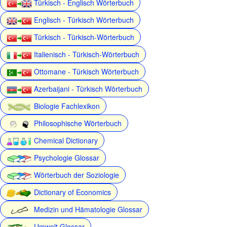
Türkisch - Englisch Wörterbuch
Englisch - Türkisch Wörterbuch
Türkisch - Türkisch-Wörterbuch
Italienisch - Türkisch-Wörterbuch
Ottomane - Türkisch Wörterbuch
Azerbaijani - Türkisch Wörterbuch
Biologie Fachlexikon
Philosophische Wörterbuch
Chemical Dictionary
Psychologie Glossar
Wörterbuch der Soziologie
Dictionary of Economics
Medizin und Hämatologie Glossar
Umwelt Glossar