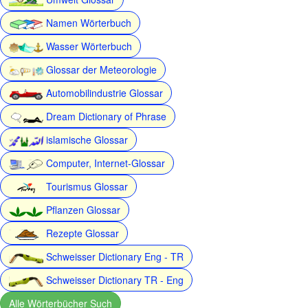
Namen Wörterbuch
Wasser Wörterbuch
Glossar der Meteorologie
Automobilindustrie Glossar
Dream Dictionary of Phrase
islamische Glossar
Computer, Internet-Glossar
Tourismus Glossar
Pflanzen Glossar
Rezepte Glossar
Schweisser Dictionary Eng - TR
Schweisser Dictionary TR - Eng
Alle Wörterbücher Such