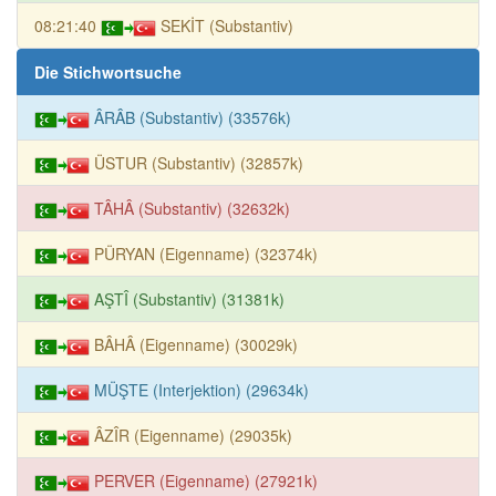
08:21:40
SEKİT (Substantiv)
Die Stichwortsuche
ÂRÂB (Substantiv) (33576k)
ÜSTUR (Substantiv) (32857k)
TÂHÂ (Substantiv) (32632k)
PÜRYAN (Eigenname) (32374k)
AŞTÎ (Substantiv) (31381k)
BÂHÂ (Eigenname) (30029k)
MÜŞTE (Interjektion) (29634k)
ÂZÎR (Eigenname) (29035k)
PERVER (Eigenname) (27921k)