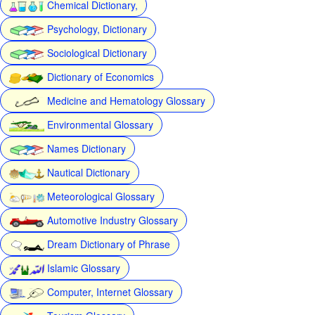
Chemical Dictionary,
Psychology, Dictionary
Sociological Dictionary
Dictionary of Economics
Medicine and Hematology Glossary
Environmental Glossary
Names Dictionary
Nautical Dictionary
Meteorological Glossary
Automotive Industry Glossary
Dream Dictionary of Phrase
Islamic Glossary
Computer, Internet Glossary