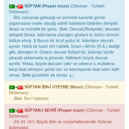
SÜFYAN (Proper noun)
(Ottoman - Turkish
Dictionary) :
Âhir zamanda geleceği ve ümmetin karanlık günler
yaşamasına vesile olacağı sahih hadislerle bildirilen dehşetli
dinsiz ve münâfık bir şahıs. (Bak: Deccal)(Rivâyetler, deccalın
dehşetli fitnesi, İslâmlarda olacağını gösterir ki, bütün ümmet
istiâze etmiş. $ Bunun bir te'vil şudur ki: İslâmların deccalı
ayrıdır. Hattâ bir kısım ehl-i tahkik, İmam-ı Ali'nin (R.A.) dediği
gibi, demişler ki: Onların deccalı Süfyan'dır, İslâmlar içinde
çıkacak aldatmakla iş görecek. Kâfirlerin büyük deccalı
ayrıdır. Yoksa, büyük deccalın cebr ve ceberut-u mutlakına
karşı itaat etmeyen şehid olur ve istemeyerek itaat eden kâfir
olmaz. Belki günahkâr da olmaz. ş.)
SÜFYAN İBN-İ UYEYNE (Noun)
(Ottoman - Turkish
Dictionary) :
(Bak: İbn-i Uyeyne)
SÜFYAN-I SEVRÎ (Proper noun)
(Ottoman - Turkish
Dictionary) :
(Hi: 91-161) Büyük âlim ve müçtehidlerdendir. Kûfe'de
doğmuştur.