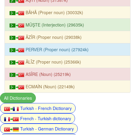
BÂHÂ (Proper noun) (30032k)
MÜŞTE (Interjection) (29635k)
ÂZÎR (Proper noun) (29038k)
PERVER (Proper noun) (27924k)
ÂLÎZ (Proper noun) (25366k)
ASÎRE (Noun) (25219k)
ECMAİN (Noun) (22149k)
All Dictionaries
Turkish - French Dictionary
French - Turkish dictionary
Turkish - German Dictionary