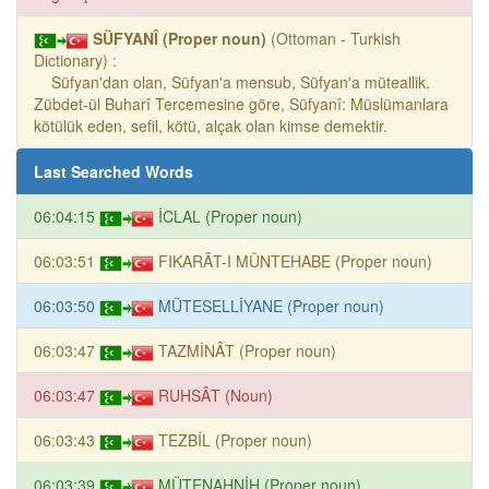
SÜFYANÎ (Proper noun)
(Ottoman - Turkish
Dictionary) :
Süfyan'dan olan, Süfyan'a mensub, Süfyan'a müteallik.
Zübdet-ül Buharî Tercemesine göre, Süfyanî: Müslümanlara
kötülük eden, sefil, kötü, alçak olan kimse demektir.
Last Searched Words
06:04:15
İCLAL (Proper noun)
06:03:51
FIKARÂT-I MÜNTEHABE (Proper noun)
06:03:50
MÜTESELLİYANE (Proper noun)
06:03:47
TAZMİNÂT (Proper noun)
06:03:47
RUHSÂT (Noun)
06:03:43
TEZBİL (Proper noun)
06:03:39
MÜTENAHNİH (Proper noun)