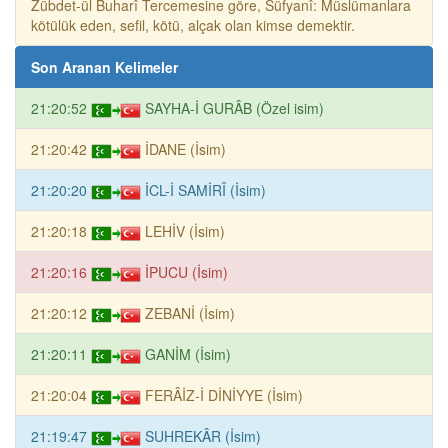
Zübdet-ül Buharî Tercemesine göre, Süfyanî: Müslümanlara
kötülük eden, sefil, kötü, alçak olan kimse demektir.
Son Aranan Kelimeler
21:20:52
SAYHA-İ GURÂB (Özel isim)
21:20:42
İDANE (İsim)
21:20:20
İCL-İ SAMİRÎ (İsim)
21:20:18
LEHİV (İsim)
21:20:16
İPUCU (İsim)
21:20:12
ZEBANİ (İsim)
21:20:11
GANİM (İsim)
21:20:04
FERÂİZ-İ DİNİYYE (İsim)
21:19:47
SUHREKÂR (İsim)