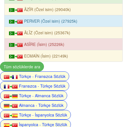
ÂZÎR (Özel isim) (29040k)
PERVER (Özel isim) (27925k)
ÂLÎZ (Özel isim) (25367k)
ASÎRE (İsim) (25226k)
ECMAİN (İsim) (22149k)
Tüm sözlüklerde ara
Türkçe - Fransızca Sözlük
Fransızca - Türkçe Sözlük
Türkçe - Almanca Sözlük
Almanca - Türkçe Sözlük
Türkçe - İspanyolca Sözlük
İspanyolca - Türkçe Sözlük