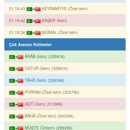
21:19:43
KEYSANİYYE (Özel isim)
21:19:42
KAŞER (İsim)
21:19:36
MÜMAL (Özel isim)
Çok Aranan Kelimeler
ÂRÂB (İsim) (33581k)
ÜSTUR (İsim) (32861k)
TÂHÂ (İsim) (32654k)
PÜRYAN (Özel isim) (32379k)
AŞTÎ (İsim) (31398k)
BÂHÂ (Özel isim) (30036k)
MÜŞTE (Ünlem) (29635k)