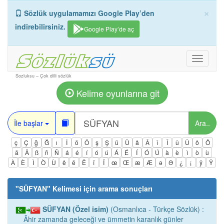
×
Sözlük uygulamamızı Google Play’den
indirebilirsiniz.
Google Play’de aç
Toggle
navigati
Sozluksu – Çok dilli sözlük
Kelime oyunlarına git
İle başlar
Ara..
ç
Ç
ğ
Ğ
ı
İ
ö
Ö
ş
Ş
ü
Ü
â
Â
î
Î
û
Û
ô
Ô
ä
Ä
ß
ñ
Ñ
á
é
í
ó
ú
Á
É
Í
Ó
Ú
à
è
ì
ò
ù
À
È
Ì
Ò
Ù
ê
ë
Ë
ï
Ï
œ
Œ
æ
Æ
ə
Ə
¿
¡
ÿ
Ÿ
"
SÜFYAN
" Kelimesi için arama sonuçları
SÜFYAN (Özel isim)
(Osmanlıca - Türkçe Sözlük) :
Âhir zamanda geleceği ve ümmetin karanlık günler