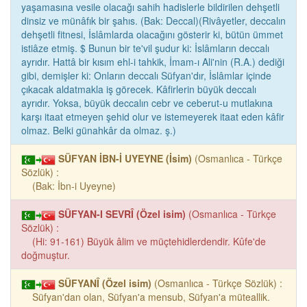
yaşamasına vesile olacağı sahih hadislerle bildirilen dehşetli
dinsiz ve münâfık bir şahıs. (Bak: Deccal)(Rivâyetler, deccalın
dehşetli fitnesi, İslâmlarda olacağını gösterir ki, bütün ümmet
istiâze etmiş. $ Bunun bir te'vil şudur ki: İslâmların deccalı
ayrıdır. Hattâ bir kısım ehl-i tahkik, İmam-ı Ali'nin (R.A.) dediği
gibi, demişler ki: Onların deccalı Süfyan'dır, İslâmlar içinde
çıkacak aldatmakla iş görecek. Kâfirlerin büyük deccalı
ayrıdır. Yoksa, büyük deccalın cebr ve ceberut-u mutlakına
karşı itaat etmeyen şehid olur ve istemeyerek itaat eden kâfir
olmaz. Belki günahkâr da olmaz. ş.)
SÜFYAN İBN-İ UYEYNE (İsim)
(Osmanlıca - Türkçe
Sözlük) :
(Bak: İbn-i Uyeyne)
SÜFYAN-I SEVRÎ (Özel isim)
(Osmanlıca - Türkçe
Sözlük) :
(Hi: 91-161) Büyük âlim ve müçtehidlerdendir. Kûfe'de
doğmuştur.
SÜFYANÎ (Özel isim)
(Osmanlıca - Türkçe Sözlük) :
Süfyan'dan olan, Süfyan'a mensub, Süfyan'a müteallik.