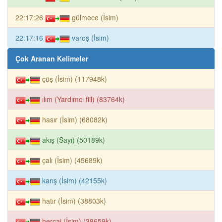
22:17:26
gülmece (İsim)
22:17:16
varoş (İsim)
Çok Aranan Kelimeler
çüş (İsim) (117948k)
ılım (Yardımcı fiil) (83764k)
hasır (İsim) (68082k)
akış (Sayı) (50189k)
çalı (İsim) (45689k)
karış (İsim) (42155k)
hatır (İsim) (38803k)
hercai (İsim) (38659k)