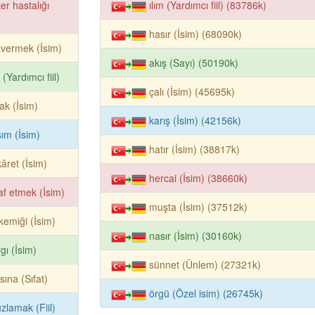
er hastalığı
ılım (Yardımcı fiil) (83786k)
hasır (İsim) (68090k)
 vermek (İsim)
akış (Sayı) (50190k)
m (Yardımcı fiil)
çalı (İsim) (45695k)
ak (İsim)
karış (İsim) (42156k)
ım (İsim)
hatır (İsim) (38817k)
âret (İsim)
hercai (İsim) (38660k)
af etmek (İsim)
muşta (İsim) (37512k)
kemiği (İsim)
nasır (İsim) (30160k)
gı (İsim)
sünnet (Ünlem) (27321k)
sına (Sıfat)
örgü (Özel isim) (26745k)
zlamak (Fiil)