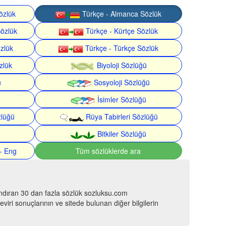
özlük
Türkçe - Almanca Sözlük
Sözlük
Türkçe - Kürtçe Sözlük
özlük
Türkçe - Türkçe Sözlük
zlük
Biyoloji Sözlüğü
ü
Sosyoloji Sözlüğü
İsimler Sözlüğü
zlüğü
Rüya Tabirleri Sözlüğü
Bitkiler Sözlüğü
- Eng
Tüm sözlüklerde ara
ındıran 30 dan fazla sözlük sozluksu.com
viri sonuçlarının ve sitede bulunan diğer bilgilerin