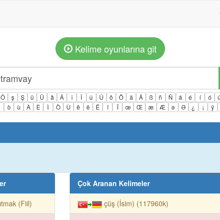
Kelime oyunlarına git
Ö
ş
Ş
ü
Ü
â
Â
î
Î
û
Û
ô
Ô
ä
Ä
ß
ñ
Ñ
á
é
í
ó
ì
ò
ù
À
È
Ì
Ò
Ù
ê
ë
Ë
ï
Ï
œ
Œ
æ
Æ
ə
Ə
¿
¡
ÿ
er
Çok Aranan Kelimeler
ıtmak (Fiil)
çüş (İsim) (117960k)