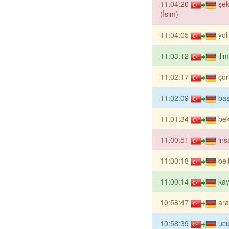
11:04:20
şek
(İsim)
11:04:05
yol
11:03:12
ılı
11:02:17
çor
11:02:09
bas
11:01:34
bek
11:00:51
ins
11:00:18
bel
11:00:14
kay
10:58:47
ara
10:58:39
ucu