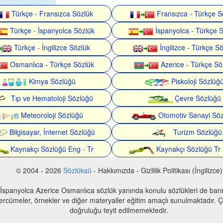
Türkçe - Fransızca Sözlük
Fransızca - Türkçe S
Türkçe - İspanyolca Sözlük
İspanyolca - Türkçe 
Türkçe - İngilizce Sözlük
İngilizce - Türkçe S
Osmanlıca - Türkçe Sözlük
Azerice - Türkçe Sö
Kimya Sözlüğü
Piskoloji Sözlüğ
Tıp ve Hematoloji Sözlüğü
Çevre Sözlüğü
Meteoroloji Sözlüğü
Otomotiv Sanayi Sö
Bilgisayar, İnternet Sözlüğü
Turizm Sözlüğü
Kaynakçı Sözlüğü Eng - Tr
Kaynakçı Sözlüğü Tr 
© 2004 - 2026
Sözlüksü
- Hakkımızda - Gizlilik Politikası (İngilizce)
 İspanyolca Azerice Osmanlıca sözlük yanında konulu sözlükleri de bar
 tercümeler, örnekler ve diğer materyaller eğitim amaçlı sunulmaktadır. Çe
doğruluğu teyit edilmemektedir.