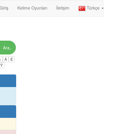
Giriş
Kelime Oyunları
İletişim
Türkçe
Ara..
ú
Á
É
Ÿ