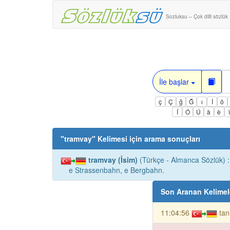
Sozluksu – Çok dilli sözlük
İle başlar
ç
Ç
ğ
Ğ
ı
İ
ö
Í
Ó
Ú
à
è
"
tramvay
" Kelimesi için arama sonuçları
tramvay (İsim)
(Türkçe - Almanca Sözlük) :
e Strassenbahn, e Bergbahn.
Son Aranan Kelimel
11:04:56
tan