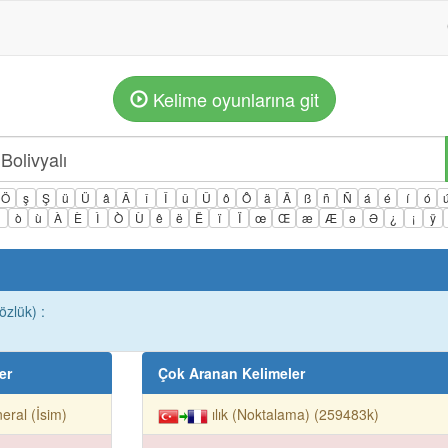
Kelime oyunlarına git
Ö
ş
Ş
ü
Ü
â
Â
î
Î
û
Û
ô
Ô
ä
Ä
ß
ñ
Ñ
á
é
í
ó
ì
ò
ù
À
È
Ì
Ò
Ù
ê
ë
Ë
ï
Ï
œ
Œ
æ
Æ
ə
Ə
¿
¡
ÿ
özlük) :
er
Çok Aranan Kelimeler
eral (İsim)
ılık (Noktalama) (259483k)