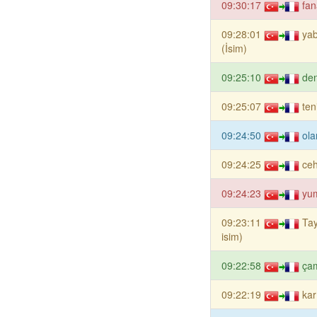
09:30:17
fan
09:28:01
yab
(İsim)
09:25:10
den
09:25:07
ten
09:24:50
ola
09:24:25
ce
09:24:23
yum
09:23:11
Tay
isim)
09:22:58
çam
09:22:19
kar