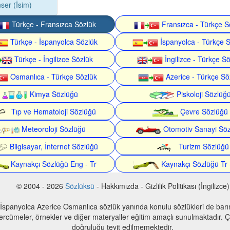
ser (İsim)
Türkçe - Fransızca Sözlük
Fransızca - Türkçe S
Türkçe - İspanyolca Sözlük
İspanyolca - Türkçe 
Türkçe - İngilizce Sözlük
İngilizce - Türkçe S
Osmanlıca - Türkçe Sözlük
Azerice - Türkçe Sö
Kimya Sözlüğü
Piskoloji Sözlüğ
Tıp ve Hematoloji Sözlüğü
Çevre Sözlüğü
Meteoroloji Sözlüğü
Otomotiv Sanayi Sö
Bilgisayar, İnternet Sözlüğü
Turizm Sözlüğü
Kaynakçı Sözlüğü Eng - Tr
Kaynakçı Sözlüğü Tr 
© 2004 - 2026
Sözlüksü
- Hakkımızda - Gizlilik Politikası (İngilizce)
 İspanyolca Azerice Osmanlıca sözlük yanında konulu sözlükleri de bar
 tercümeler, örnekler ve diğer materyaller eğitim amaçlı sunulmaktadır. Çe
doğruluğu teyit edilmemektedir.