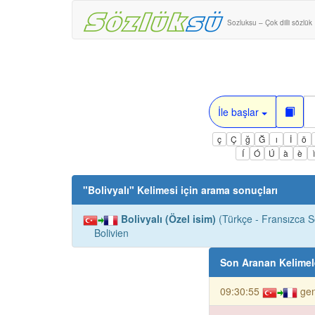
Sozluksu – Çok dilli sözlük
İle başlar
ç
Ç
ğ
Ğ
ı
İ
ö
Í
Ó
Ú
à
è
"
Bolivyalı
" Kelimesi için arama sonuçları
Bolivyalı (Özel isim)
(Türkçe - Fransızca S
Bolivien
Son Aranan Kelimel
09:30:55
gen