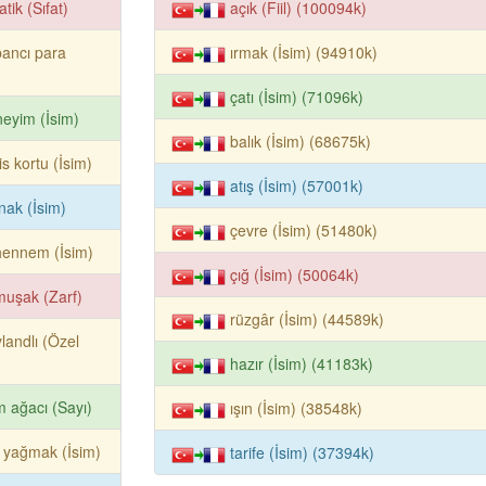
atik (Sıfat)
açık (Fiil) (100094k)
ancı para
ırmak (İsim) (94910k)
çatı (İsim) (71096k)
eyim (İsim)
balık (İsim) (68675k)
is kortu (İsim)
atış (İsim) (57001k)
nak (İsim)
çevre (İsim) (51480k)
hennem (İsim)
çığ (İsim) (50064k)
uşak (Zarf)
rüzgâr (İsim) (44589k)
landlı (Özel
hazır (İsim) (41183k)
 ağacı (Sayı)
ışın (İsim) (38548k)
 yağmak (İsim)
tarife (İsim) (37394k)