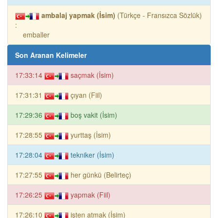
ambalaj yapmak (İsim)
(Türkçe - Fransızca Sözlük)
:
emballer
Son Aranan Kelimeler
17:33:14
saçmak (İsim)
17:31:31
çıyan (Fiil)
17:29:36
boş vakit (İsim)
17:28:55
yurttaş (İsim)
17:28:04
tekniker (İsim)
17:27:55
her günkü (Belirteç)
17:26:25
yapmak (Fiil)
17:26:10
işten atmak (İsim)