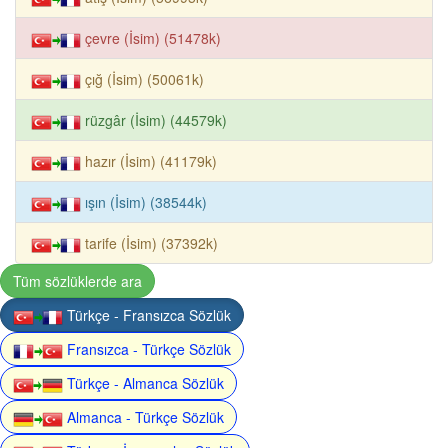
çevre (İsim) (51478k)
çığ (İsim) (50061k)
rüzgâr (İsim) (44579k)
hazır (İsim) (41179k)
ışın (İsim) (38544k)
tarife (İsim) (37392k)
Tüm sözlüklerde ara
Türkçe - Fransızca Sözlük
Fransızca - Türkçe Sözlük
Türkçe - Almanca Sözlük
Almanca - Türkçe Sözlük