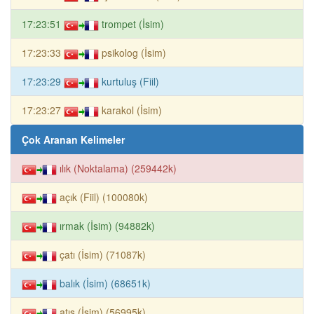
17:23:51
trompet (İsim)
17:23:33
psikolog (İsim)
17:23:29
kurtuluş (Fiil)
17:23:27
karakol (İsim)
Çok Aranan Kelimeler
ılık (Noktalama) (259442k)
açık (Fiil) (100080k)
ırmak (İsim) (94882k)
çatı (İsim) (71087k)
balık (İsim) (68651k)
atış (İsim) (56995k)