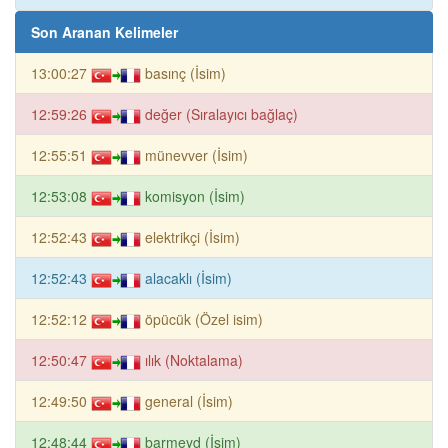
Son Aranan Kelimeler
13:00:27
basınç (İsim)
12:59:26
değer (Sıralayıcı bağlaç)
12:55:51
münevver (İsim)
12:53:08
komisyon (İsim)
12:52:43
elektrikçi (İsim)
12:52:43
alacaklı (İsim)
12:52:12
öpücük (Özel isim)
12:50:47
ılık (Noktalama)
12:49:50
general (İsim)
12:48:44
barmeyd (İsim)