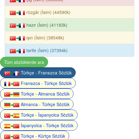
rüzgâr (İsim) (44590k)
hazır (İsim) (41183k)
ışın (İsim) (38548k)
tarife (İsim) (37394k)
Tüm sözlüklerde ara
Türkçe - Fransızca Sözlük
Fransızca - Türkçe Sözlük
Türkçe - Almanca Sözlük
Almanca - Türkçe Sözlük
Türkçe - İspanyolca Sözlük
İspanyolca - Türkçe Sözlük
Türkçe - Kürtçe Sözlük