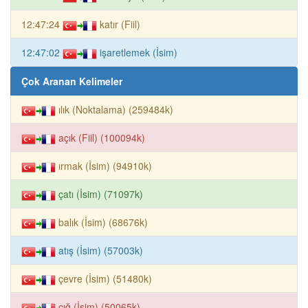
12:47:24
katır (Fiil)
12:47:02
işaretlemek (İsim)
Çok Aranan Kelimeler
ılık (Noktalama) (259484k)
açık (Fiil) (100094k)
ırmak (İsim) (94910k)
çatı (İsim) (71097k)
balık (İsim) (68676k)
atış (İsim) (57003k)
çevre (İsim) (51480k)
çığ (İsim) (50065k)