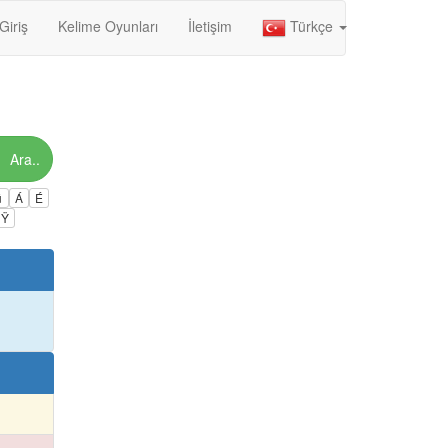
Giriş
Kelime Oyunları
İletişim
Türkçe
Ara..
ú
Á
É
Ÿ