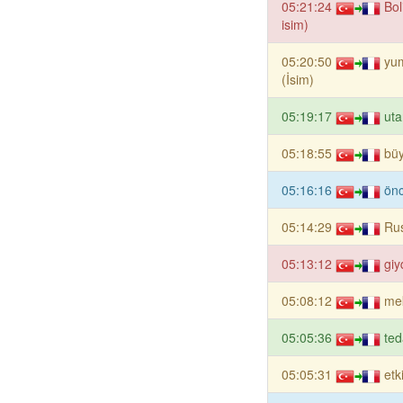
05:21:24
Bol
isim)
05:20:50
yum
(İsim)
05:19:17
uta
05:18:55
büy
05:16:16
önc
05:14:29
Rus
05:13:12
giy
05:08:12
me
05:05:36
ted
05:05:31
etk