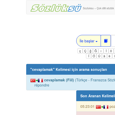
Sozluksu – Çok dilli sözlük
İle başlar
ç
Ç
ğ
Ğ
ı
İ
ö
Í
Ó
Ú
à
è
"
cevaplamak
" Kelimesi için arama sonuçları
cevaplamak (Fiil)
(Türkçe - Fransızca Sözl
répondre
Son Aranan Kelimel
05:23:01
poz