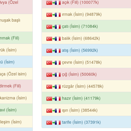
ivya (Özel
açık (Fiil) (100077k)
ırmak (İsim) (94879k)
uşak başlı
çatı (İsim) (71084k)
nmak (Fiil)
balık (İsim) (68642k)
ük (İsim)
atış (İsim) (56992k)
ü (İsim)
çevre (İsim) (51478k)
ça (Özel isim)
çığ (İsim) (50060k)
dirmek (Fiil)
rüzgâr (İsim) (44578k)
kanizma (İsim)
hazır (İsim) (41179k)
avi (İsim)
ışın (İsim) (38544k)
ileşim (İsim)
tarife (İsim) (37391k)