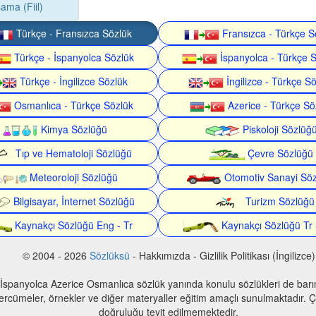
ama (Fiil)
Türkçe - Fransızca Sözlük
Fransızca - Türkçe S
Türkçe - İspanyolca Sözlük
İspanyolca - Türkçe 
Türkçe - İngilizce Sözlük
İngilizce - Türkçe S
Osmanlıca - Türkçe Sözlük
Azerice - Türkçe Sö
Kimya Sözlüğü
Piskoloji Sözlüğ
Tıp ve Hematoloji Sözlüğü
Çevre Sözlüğü
Meteoroloji Sözlüğü
Otomotiv Sanayi Sö
Bilgisayar, İnternet Sözlüğü
Turizm Sözlüğü
Kaynakçı Sözlüğü Eng - Tr
Kaynakçı Sözlüğü Tr 
© 2004 - 2026
Sözlüksü
- Hakkımızda - Gizlilik Politikası (İngilizce)
 İspanyolca Azerice Osmanlıca sözlük yanında konulu sözlükleri de bar
 tercümeler, örnekler ve diğer materyaller eğitim amaçlı sunulmaktadır. Çe
doğruluğu teyit edilmemektedir.