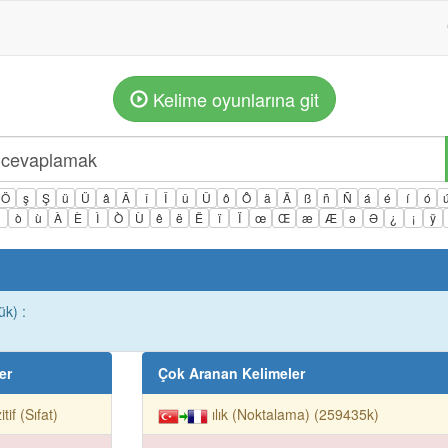
Kelime oyunlarına git
Ö
ş
Ş
ü
Ü
â
Â
î
Î
û
Û
ô
Ô
ä
Ä
ß
ñ
Ñ
á
é
í
ó
ì
ò
ù
À
È
Ì
Ò
Ù
ê
ë
Ë
ï
Ï
œ
Œ
æ
Æ
ə
Ə
¿
¡
ÿ
ük) :
er
Çok Aranan Kelimeler
itif (Sıfat)
ılık (Noktalama) (259435k)