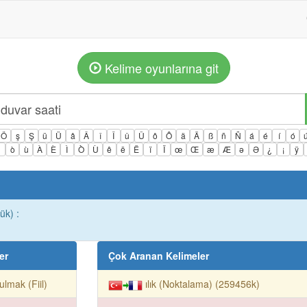
Kelime oyunlarına git
Ö
ş
Ş
ü
Ü
â
Â
î
Î
û
Û
ô
Ô
ä
Ä
ß
ñ
Ñ
á
é
í
ó
ì
ò
ù
À
È
Ì
Ò
Ù
ê
ë
Ë
ï
Ï
œ
Œ
æ
Æ
ə
Ə
¿
¡
ÿ
ük) :
er
Çok Aranan Kelimeler
ulmak (Fiil)
ılık (Noktalama) (259456k)