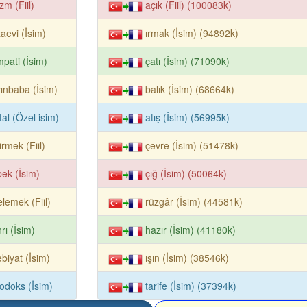
izm (Fiil)
açık (Fiil) (100083k)
aevi (İsim)
ırmak (İsim) (94892k)
pati (İsim)
çatı (İsim) (71090k)
ınbaba (İsim)
balık (İsim) (68664k)
tal (Özel isim)
atış (İsim) (56995k)
irmek (Fiil)
çevre (İsim) (51478k)
ek (İsim)
çığ (İsim) (50064k)
elemek (Fiil)
rüzgâr (İsim) (44581k)
rı (İsim)
hazır (İsim) (41180k)
biyat (İsim)
ışın (İsim) (38546k)
odoks (İsim)
tarife (İsim) (37394k)