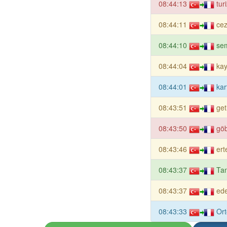
08:44:13
tur
08:44:11
cez
08:44:10
sem
08:44:04
kay
08:44:01
kar
08:43:51
get
08:43:50
göb
08:43:46
ert
08:43:37
Tan
08:43:37
ede
08:43:33
Ort