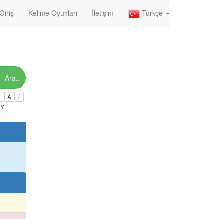
Giriş
Kelime Oyunları
İletişim
Türkçe
Ara..
ú
Á
É
Ÿ