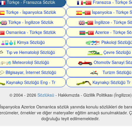
Türkçe - Fransızca Sözlük
Fransızca - Türkçe S
Türkçe - İspanyolca Sözlük
İspanyolca - Türkçe 
Türkçe - İngilizce Sözlük
İngilizce - Türkçe S
Osmanlıca - Türkçe Sözlük
Azerice - Türkçe Sö
Kimya Sözlüğü
Piskoloji Sözlüğ
Tıp ve Hematoloji Sözlüğü
Çevre Sözlüğü
Meteoroloji Sözlüğü
Otomotiv Sanayi Sö
Bilgisayar, İnternet Sözlüğü
Turizm Sözlüğü
Kaynakçı Sözlüğü Eng - Tr
Kaynakçı Sözlüğü Tr 
© 2004 - 2026
Sözlüksü
- Hakkımızda - Gizlilik Politikası (İngilizce)
 İspanyolca Azerice Osmanlıca sözlük yanında konulu sözlükleri de bar
 tercümeler, örnekler ve diğer materyaller eğitim amaçlı sunulmaktadır. Çe
doğruluğu teyit edilmemektedir.