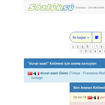
Sozluksu – Çok dilli sözlük
İle başlar
ç
Ç
ğ
Ğ
ı
İ
ö
Í
Ó
Ú
à
è
"
duvar saati
" Kelimesi için arama sonuçları
duvar saati (İsim)
(Türkçe - Fransızca Sözl
horloge
Son Aranan Kelimel
08:44:18
yor