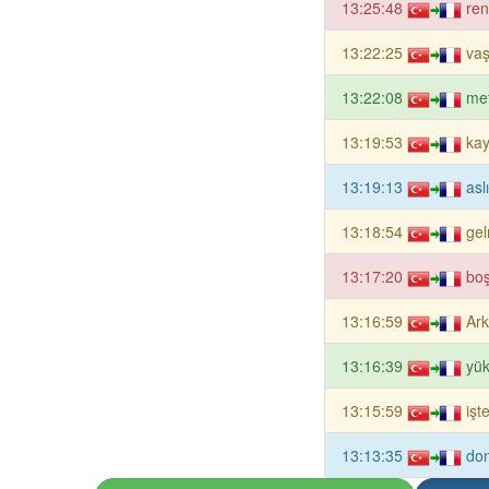
13:25:48
ren
13:22:25
vaş
13:22:08
met
13:19:53
kay
13:19:13
asl
13:18:54
gel
13:17:20
boş
13:16:59
Ark
13:16:39
yük
13:15:59
işt
13:13:35
don