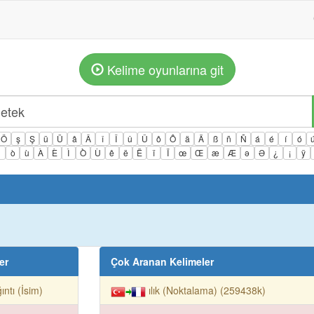
Kelime oyunlarına git
Ö
ş
Ş
ü
Ü
â
Â
î
Î
û
Û
ô
Ô
ä
Ä
ß
ñ
Ñ
á
é
í
ó
ì
ò
ù
À
È
Ì
Ò
Ù
ê
ë
Ë
ï
Ï
œ
Œ
æ
Æ
ə
Ə
¿
¡
ÿ
er
Çok Aranan Kelimeler
ıntı (İsim)
ılık (Noktalama) (259438k)