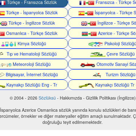
Türkçe - Fransızca Sözlük
Fransızca - Türkçe S
Türkçe - İspanyolca Sözlük
İspanyolca - Türkçe 
Türkçe - İngilizce Sözlük
İngilizce - Türkçe S
Osmanlıca - Türkçe Sözlük
Azerice - Türkçe Sö
Kimya Sözlüğü
Piskoloji Sözlüğ
Tıp ve Hematoloji Sözlüğü
Çevre Sözlüğü
Meteoroloji Sözlüğü
Otomotiv Sanayi Sö
Bilgisayar, İnternet Sözlüğü
Turizm Sözlüğü
Kaynakçı Sözlüğü Eng - Tr
Kaynakçı Sözlüğü Tr 
© 2004 - 2026
Sözlüksü
- Hakkımızda - Gizlilik Politikası (İngilizce)
 İspanyolca Azerice Osmanlıca sözlük yanında konulu sözlükleri de bar
 tercümeler, örnekler ve diğer materyaller eğitim amaçlı sunulmaktadır. Çe
doğruluğu teyit edilmemektedir.