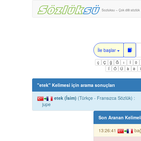
Sozluksu – Çok dilli sözlük
İle başlar
ç
Ç
ğ
Ğ
ı
İ
ö
Í
Ó
Ú
à
è
"
etek
" Kelimesi için arama sonuçları
etek (İsim)
(Türkçe - Fransızca Sözlük) :
jupe
Son Aranan Kelimel
13:26:41
bağ