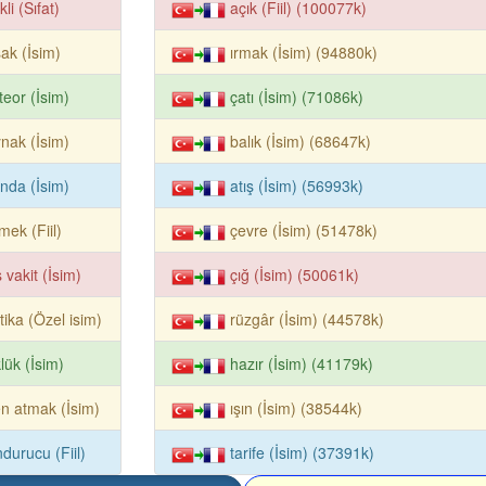
kli (Sıfat)
açık (Fiil) (100077k)
ak (İsim)
ırmak (İsim) (94880k)
eor (İsim)
çatı (İsim) (71086k)
nak (İsim)
balık (İsim) (68647k)
ında (İsim)
atış (İsim) (56993k)
mek (Fiil)
çevre (İsim) (51478k)
 vakit (İsim)
çığ (İsim) (50061k)
tika (Özel isim)
rüzgâr (İsim) (44578k)
lük (İsim)
hazır (İsim) (41179k)
en atmak (İsim)
ışın (İsim) (38544k)
durucu (Fiil)
tarife (İsim) (37391k)