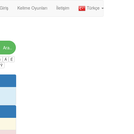
Giriş
Kelime Oyunları
İletişim
Türkçe
Ara..
ú
Á
É
Ÿ