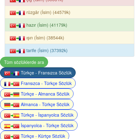
rüzgâr (İsim) (44579k)
hazır (İsim) (41179k)
ışın (İsim) (38544k)
tarife (İsim) (37392k)
Tüm sözlüklerde ara
Türkçe - Fransızca Sözlük
Fransızca - Türkçe Sözlük
Türkçe - Almanca Sözlük
Almanca - Türkçe Sözlük
Türkçe - İspanyolca Sözlük
İspanyolca - Türkçe Sözlük
Türkçe - Kürtçe Sözlük