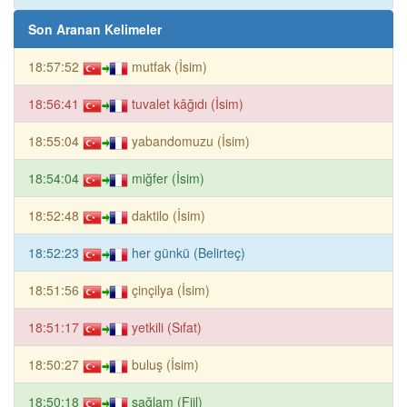
Son Aranan Kelimeler
18:57:52
mutfak (İsim)
18:56:41
tuvalet kâğıdı (İsim)
18:55:04
yabandomuzu (İsim)
18:54:04
miğfer (İsim)
18:52:48
daktilo (İsim)
18:52:23
her günkü (Belirteç)
18:51:56
çinçilya (İsim)
18:51:17
yetkili (Sıfat)
18:50:27
buluş (İsim)
18:50:18
sağlam (Fiil)