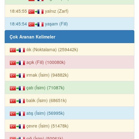
18:45:55
yalnız (Zarf)
18:45:54
yaşam (Fiil)
Çok Aranan Kelimeler
ılık (Noktalama) (259442k)
açık (Fiil) (100080k)
ırmak (İsim) (94882k)
çatı (İsim) (71087k)
balık (İsim) (68651k)
atış (İsim) (56995k)
çevre (İsim) (51478k)
çığ (İsim) (50061k)