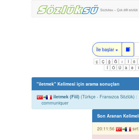
Sozluksu – Çok dilli sözlük
İle başlar
ç
Ç
ğ
Ğ
ı
İ
ö
Í
Ó
Ú
à
è
"
iletmek
" Kelimesi için arama sonuçları
iletmek (Fiil)
(Türkçe - Fransızca Sözlük) :
communiquer
Son Aranan Kelimel
20:11:56
sır