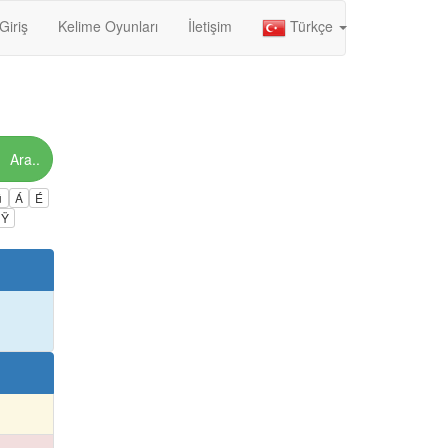
Giriş
Kelime Oyunları
İletişim
Türkçe
Ara..
ú
Á
É
Ÿ