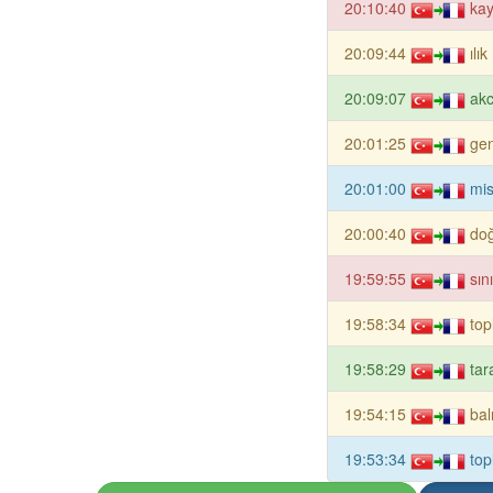
20:10:40
kay
20:09:44
ılı
20:09:07
akc
20:01:25
gen
20:01:00
mis
20:00:40
doğ
19:59:55
sın
19:58:34
top
19:58:29
tar
19:54:15
bal
19:53:34
top