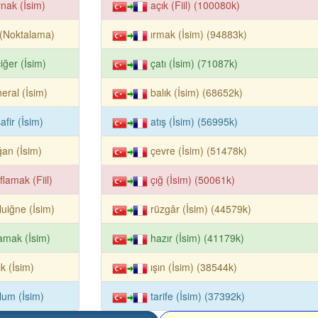
nak (İsim)
açık (Fiil) (100080k)
k (Noktalama)
ırmak (İsim) (94883k)
iğer (İsim)
çatı (İsim) (71087k)
eral (İsim)
balık (İsim) (68652k)
afir (İsim)
atış (İsim) (56995k)
an (İsim)
çevre (İsim) (51478k)
ıflamak (Fiil)
çığ (İsim) (50061k)
luiğne (İsim)
rüzgâr (İsim) (44579k)
amak (İsim)
hazır (İsim) (41179k)
ık (İsim)
ışın (İsim) (38544k)
lum (İsim)
tarife (İsim) (37392k)