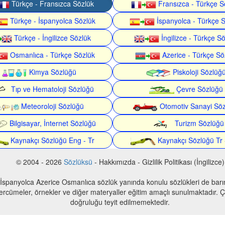
Türkçe - Fransızca Sözlük
Fransızca - Türkçe S
Türkçe - İspanyolca Sözlük
İspanyolca - Türkçe 
Türkçe - İngilizce Sözlük
İngilizce - Türkçe S
Osmanlıca - Türkçe Sözlük
Azerice - Türkçe Sö
Kimya Sözlüğü
Piskoloji Sözlüğ
Tıp ve Hematoloji Sözlüğü
Çevre Sözlüğü
Meteoroloji Sözlüğü
Otomotiv Sanayi Sö
Bilgisayar, İnternet Sözlüğü
Turizm Sözlüğü
Kaynakçı Sözlüğü Eng - Tr
Kaynakçı Sözlüğü Tr 
© 2004 - 2026
Sözlüksü
- Hakkımızda - Gizlilik Politikası (İngilizce)
 İspanyolca Azerice Osmanlıca sözlük yanında konulu sözlükleri de bar
 tercümeler, örnekler ve diğer materyaller eğitim amaçlı sunulmaktadır. Çe
doğruluğu teyit edilmemektedir.