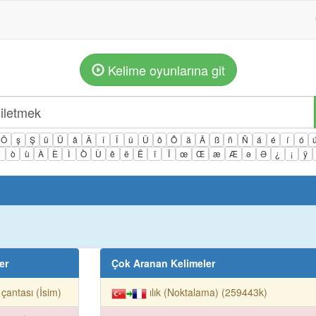
Kelime oyunlarına git
Ö
ş
Ş
ü
Ü
â
Â
î
Î
û
Û
ô
Ô
ä
Ä
ß
ñ
Ñ
á
é
í
ó
ì
ò
ù
À
È
Ì
Ò
Ù
ê
ë
Ë
ï
Ï
œ
Œ
æ
Æ
ə
Ə
¿
¡
ÿ
er
Çok Aranan Kelimeler
t çantası (İsim)
ılık (Noktalama) (259443k)