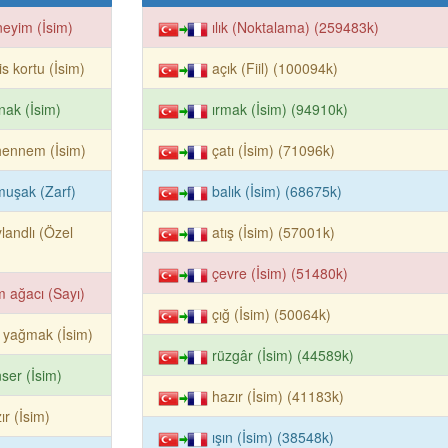
eyim (İsim)
ılık (Noktalama) (259483k)
is kortu (İsim)
açık (Fiil) (100094k)
nak (İsim)
ırmak (İsim) (94910k)
hennem (İsim)
çatı (İsim) (71096k)
uşak (Zarf)
balık (İsim) (68675k)
landlı (Özel
atış (İsim) (57001k)
çevre (İsim) (51480k)
 ağacı (Sayı)
çığ (İsim) (50064k)
 yağmak (İsim)
rüzgâr (İsim) (44589k)
ser (İsim)
hazır (İsim) (41183k)
ır (İsim)
ışın (İsim) (38548k)