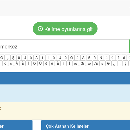
Kelime oyunlarına git
Ö
ş
Ş
ü
Ü
â
Â
î
Î
û
Û
ô
Ô
ä
Ä
ß
ñ
Ñ
á
é
í
ó
ì
ò
ù
À
È
Ì
Ò
Ù
ê
ë
Ë
ï
Ï
œ
Œ
æ
Æ
ə
Ə
¿
¡
ÿ
:
er
Çok Aranan Kelimeler