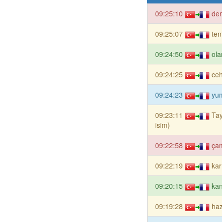
09:25:10
den
09:25:07
ten
09:24:50
ola
09:24:25
ce
09:24:23
yum
09:23:11
Tay
isim)
09:22:58
çam
09:22:19
kar
09:20:15
kan
09:19:28
haz